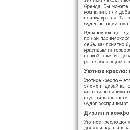
Уютные кресла так
бренда. Вы можете
компании, или доба
спинку кресла. Так
будет ассоциирова
Вдохновляющие диза
вашей парикмахерск
себе, как приятно 
красивым интерьеро
спокойствия и сде
расслабляющим пр
Уютное кресло:
Уютное кресло – это
элемент дизайна, к
интерьере парикмах
функциональности 
будет воспринимать
Дизайн и комфо
Уютное кресло долж
должны адаптирова