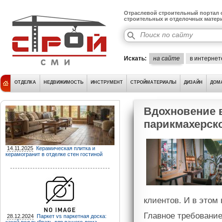
Отраслевой строительный портал о
строительных и отделочных матер
Искать:
на сайте
в интернет
ОТДЕЛКА
НЕДВИЖИМОСТЬ
ИНСТРУМЕНТ
СТРОЙМАТЕРИАЛЫ
ДИЗАЙН
ДОМ
Вдохновение в
парикмахерск
14.11.2025
Керамическая плитка и
керамогранит в отделке стен гостиной
клиентов. И в этом
Главное требование
28.12.2024
Паркет vs паркетная доска: