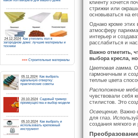
какой пол выбрать для вашего дома
клиенту хочется п
стрижки или окраш
основываться на ег
Однако кроме этих 
атмосферу парикма
интерьер и создава
24.12.2024
Как утеплить пол в
расслабиться и нас
загородном доме: лучшие материалы и
техники
Важно отметить, ч
выбора кресла, но
Строительные материалы
Цветовая гамма.
От
гармоничным и соз
05.11.2024
Как выбрать
теплые цвета спос
идеальную отвертку:
практические советы
Расположение мебе
чувствовали себя 
20.10.2024
Садовый тример:
стилистов. Это соз
преимущества и выбор модели
Освещение.
Важно с
для глаз. Использу
05.10.2024
Как выбрать и
создания мягкого и
использовать крепежный
инструмент
Преобразование