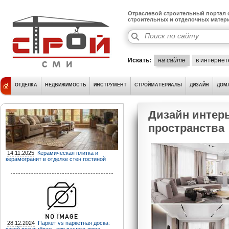
Отраслевой строительный портал о
строительных и отделочных матер
Искать:
на сайте
в интернет
ОТДЕЛКА
НЕДВИЖИМОСТЬ
ИНСТРУМЕНТ
СТРОЙМАТЕРИАЛЫ
ДИЗАЙН
ДОМ
Дизайн интерь
пространства
14.11.2025
Керамическая плитка и
керамогранит в отделке стен гостиной
28.12.2024
Паркет vs паркетная доска: