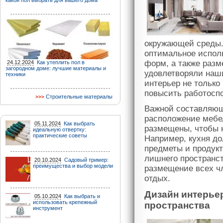
какой пол выбрать для вашего дома
окружающей среды. 
оптимальное исполь
форм, а также разм
24.12.2024
Как утеплить пол в
загородном доме: лучшие материалы и
удовлетворяли наши
техники
интерьер не только
повысить работоспо
Строительные материалы
Важной составляющ
расположение мебе
05.11.2024
Как выбрать
размещены, чтобы н
идеальную отвертку:
практические советы
Например, кухня до
предметы и продукт
лишнего пространст
20.10.2024
Садовый тример:
преимущества и выбор модели
размещение всех ч
отдых.
Дизайн интерье
05.10.2024
Как выбрать и
использовать крепежный
пространства
инструмент