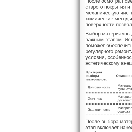
После осмотра пове
старого покрытия и
механическую чист
химические методы
поверхности позвол
Выбор материалов 
важным этапом. Ис
поможет обеспечит
регулярного ремонт
условия, особеннос
эстетическому внеш
Критерий
выбора
Описани
материалов:
Материал
Долговечность
лучи, ат
Материал
Эстетика
достоинс
Материал
Экологичность
содержат
После выбора мате
этап включает нане