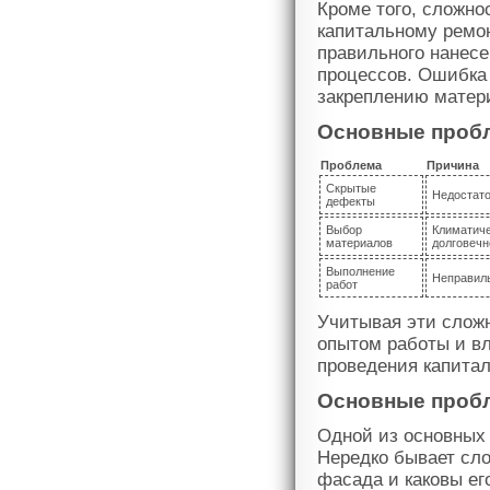
Кроме того, сложно
капитальному ремо
правильного нанес
процессов. Ошибка 
закреплению матер
Основные пробл
Проблема
Причина
Скрытые
Недостато
дефекты
Выбор
Климатиче
материалов
долговечн
Выполнение
Неправил
работ
Учитывая эти слож
опытом работы и в
проведения капитал
Основные пробл
Одной из основных
Нередко бывает сло
фасада и каковы ег