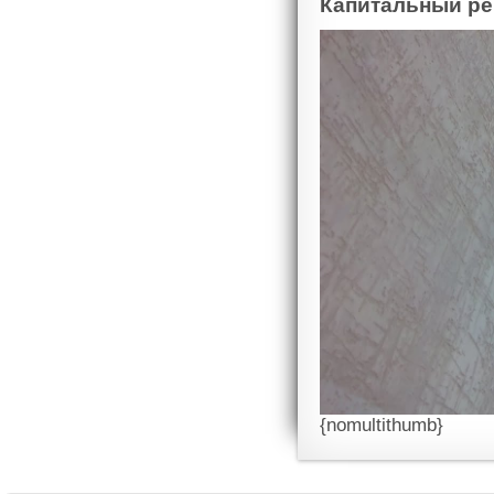
Капитальный ре
{nomultithumb}