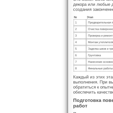
декора или любые 
создания законченн
№
Этап
1
Предварительная п
2
Очистка поверхно
3
Проверка и ремонт
4
Монтаж утеплител
5
Заделка швов и тр
6
Грунтовка
7
Нанесение основно
8
Финальные работы
Каждый из этих эта
выполнения. При в
обратиться к опыт
обеспечить качеств
Подготовка пов
работ