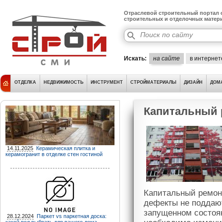
Отраслевой строительный портал о
строительных и отделочных матер
Искать:
на сайте
в интернет
ОТДЕЛКА
НЕДВИЖИМОСТЬ
ИНСТРУМЕНТ
СТРОЙМАТЕРИАЛЫ
ДИЗАЙН
ДОМ
Капитальный р
14.11.2025
Керамическая плитка и
керамогранит в отделке стен гостиной
Капитальный ремонт
дефекты не поддаю
запущенном состоян
28.12.2024
Паркет vs паркетная доска: