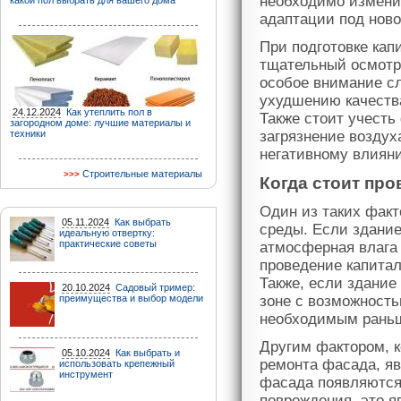
необходимо изменит
какой пол выбрать для вашего дома
адаптации под ново
При подготовке кап
тщательный осмотр 
особое внимание сл
ухудшению качеств
24.12.2024
Как утеплить пол в
Также стоит учесть
загородном доме: лучшие материалы и
техники
загрязнение воздух
негативному влиян
Строительные материалы
Когда стоит пр
Один из таких факт
05.11.2024
Как выбрать
среды. Если здание
идеальную отвертку:
практические советы
атмосферная влага
проведение капитал
Также, если здание
20.10.2024
Садовый тример:
преимущества и выбор модели
зоне с возможност
необходимым раньш
Другим фактором, к
05.10.2024
Как выбрать и
ремонта фасада, яв
использовать крепежный
инструмент
фасада появляются
повреждения, это я