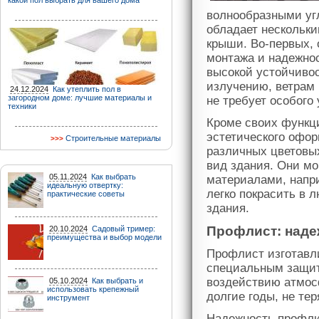
какой пол выбрать для вашего дома
волнообразными уг
обладает нескольк
крыши. Во-первых, 
монтажа и надежнос
высокой устойчиво
излучению, ветрам 
24.12.2024
Как утеплить пол в
загородном доме: лучшие материалы и
не требует особого 
техники
Кроме своих функц
эстетического офо
Строительные материалы
различных цветовы
вид здания. Они мо
05.11.2024
Как выбрать
материалами, напр
идеальную отвертку:
легко покрасить в 
практические советы
здания.
Профлист: наде
20.10.2024
Садовый тример:
преимущества и выбор модели
Профлист изготавли
специальным защит
воздействию атмос
05.10.2024
Как выбрать и
использовать крепежный
долгие годы, не тер
инструмент
Надежность профлис