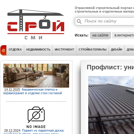
Отраслевой строительный портал о
строительных и отделочных матер
Искать:
на сайте
в интернет
ОТДЕЛКА
НЕДВИЖИМОСТЬ
ИНСТРУМЕНТ
СТРОЙМАТЕРИАЛЫ
ДИЗАЙН
ДОМ
Профлист: ун
14.11.2025
Керамическая плитка и
керамогранит в отделке стен гостиной
28.12.2024
Паркет vs паркетная доска: