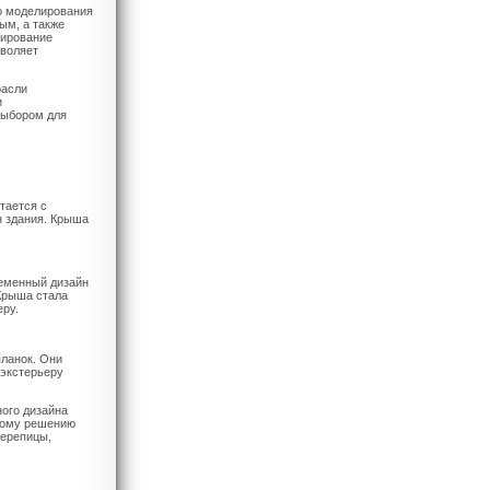
о моделирования
ым, а также
лирование
зволяет
расли
и
выбором для
тается с
н здания. Крыша
ременный дизайн
 Крыша стала
ру.
планок. Они
 экстерьеру
ного дизайна
рному решению
черепицы,