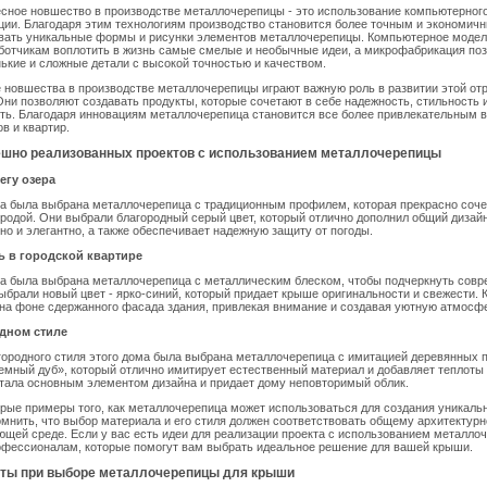
сное новшество в производстве металлочерепицы - это использование компьютерног
ии. Благодаря этим технологиям производство становится более точным и экономичн
авать уникальные формы и рисунки элементов металлочерепицы. Компьютерное моде
ботчикам воплотить в жизнь самые смелые и необычные идеи, а микрофабрикация по
ькие и сложные детали с высокой точностью и качеством.
 новшества в производстве металлочерепицы играют важную роль в развитии этой от
Они позволяют создавать продукты, которые сочетают в себе надежность, стильность 
ть. Благодаря инновациям металлочерепица становится все более привлекательным 
в и квартир.
шно реализованных проектов с использованием металлочерепицы
егу озера
та была выбрана металлочерепица с традиционным профилем, которая прекрасно соче
одой. Они выбрали благородный серый цвет, который отлично дополнил общий дизай
но и элегантно, а также обеспечивает надежную защиту от погоды.
ь в городской квартире
та была выбрана металлочерепица с металлическим блеском, чтобы подчеркнуть сов
ыбрали новый цвет - ярко-синий, который придает крыше оригинальности и свежести.
на фоне сдержанного фасада здания, привлекая внимание и создавая уютную атмосфе
одном стиле
городного стиля этого дома была выбрана металлочерепица с имитацией деревянных 
емный дуб», который отлично имитирует естественный материал и добавляет теплоты
тала основным элементом дизайна и придает дому неповторимый облик.
рые примеры того, как металлочерепица может использоваться для создания уникаль
мнить, что выбор материала и его стиля должен соответствовать общему архитекту
ющей среде. Если у вас есть идеи для реализации проекта с использованием металло
офессионалам, которые помогут вам выбрать идеальное решение для вашей крыши.
ты при выборе металлочерепицы для крыши