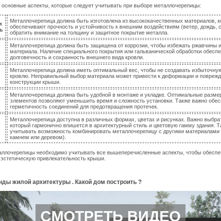
 основные аспекты, которые следует учитывать при выборе металлочерепицы:
Металлочерепица должна быть изготовлена из высококачественных материалов, 
и
обеспечивают прочность и устойчивость к внешним воздействиям (ветер, дождь, 
ь
обратить внимание на толщину и защитное покрытие металла.
Металлочерепица должна быть защищена от коррозии, чтобы избежать ржавчины 
материала. Наличие специального покрытия или гальванической обработки обесп
долговечность и сохранность внешнего вида кровли.
Металлочерепица должна иметь оптимальный вес, чтобы не создавать избыточную
кровлю. Неправильный выбор материала может привести к деформации и повреж
конструкции крыши.
Металлочерепица должна быть удобной в монтаже и укладке. Оптимальные разм
элементов позволяют уменьшить время и сложность установки. Также важно обес
герметичность соединений для предотвращения протечек.
Металлочерепица доступна в различных формах, цветах и рисунках. Важно выбра
который гармонично впишется в архитектурный стиль и цветовую гамму здания. Т
учитывать возможность комбинировать металлочерепицу с другими материалами 
камнем или деревом).
аллочерепицы необходимо учитывать все вышеперечисленные аспекты, чтобы обеспе
 эстетическую привлекательность крыши.
нды жилой архитектуры . Какой дом построить ?
СМОТРЕТЬ ВИДЕО