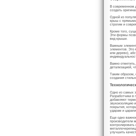
В современном 
создать оригина
Одной из попул
крыш с прямыми
строгим и совр
Кроме того, сущ
Эти формы позво
вид крыши.
Важным элемент
элементов. Это
или дерево), аб
индивидуальност
Важно отметить,
детализацией, ч
Таким образом,
создания стильн
Технологичес
Одно из самых з
Разработчики в 
добавляют термо
звукоизоляцию и
покрытия, котор
ударам и царап
Еще одно важно
производители 
контролировать 
металлочерепицы
улучшить качест