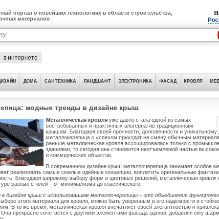
ный портал о новейших технологиях в области строительства,
В
лочных материалов
Рос
в интернете
ДИЗАЙН
ДОМА
САНТЕХНИКА
ЛАНДШАФТ
ЭЛЕКТРОНИКА
ФАСАД
КРОВЛЯ
МЕБ
епица: модные тренды в дизайне крыш
Металлическая кровля
уже давно стала одной из самых
востребованных и практичных альтернатив традиционным
крышам. Благодаря своей прочности, долговечности и уникальному 
металлокерепица с успехом приходит на смену обычным материала
раньше металлическая кровля ассоциировалась только с промышл
зданиями, то сегодня она становится неотъемлемой частью высок
и коммерческих объектов.
В современном дизайне крыш металлочерепица занимает особое ме
яет реализовать самые смелые идейные концепции, воплотить оригинальные фантази
ость. Благодаря широкому выбору форм и цветовых решений, металлическая кровля 
туре разных стилей – от минимализма до классического.
 в дизайне крыш с использованием металлочерепицы – это объединение функциона
ыборе этого материала для кровли, можно быть уверенным в его надежности и стойко
ям. В то же время, металлическая кровля впечатляет своей элегантностью и привле
Она прекрасно сочетается с другими элементами фасада здания, добавляя ему шарм
ть.