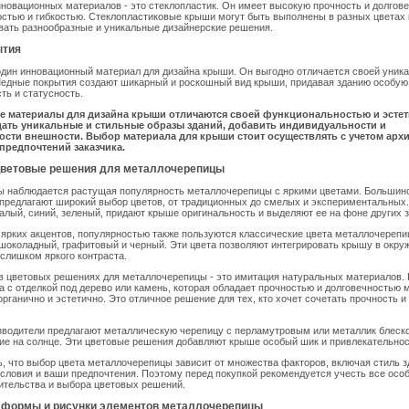
нновационных материалов - это стеклопластик. Он имеет высокую прочность и долгове
остью и гибкостью. Стеклопластиковые крыши могут быть выполнены в разных цветах и
вать разнообразные и уникальные дизайнерские решения.
ытия
один инновационный материал для дизайна крыши. Он выгодно отличается своей уника
Медные покрытия создают шикарный и роскошный вид крыши, придавая зданию особую
ть и статусность.
 материалы для дизайна крыши отличаются своей функциональностью и эстет
дать уникальные и стильные образы зданий, добавить индивидуальности и
ости внешности. Выбор материала для крыши стоит осуществлять с учетом арх
 предпочтений заказчика.
ветовые решения для металлочерепицы
ды наблюдается растущая популярность металлочерепицы с яркими цветами. Большин
предлагают широкий выбор цветов, от традиционных до смелых и экспериментальных
к алый, синий, зеленый, придают крыше оригинальность и выделяют ее на фоне других 
ярких акцентов, популярностью также пользуются классические цвета металлочерепиц
шоколадный, графитовый и черный. Эти цвета позволяют интегрировать крышу в окр
 слишком яркого контраста.
в цветовых решениях для металлочерепицы - это имитация натуральных материалов.
 с отделкой под дерево или камень, которая обладает прочностью и долговечностью м
органично и эстетично. Это отличное решение для тех, кто хочет сочетать прочность и
водители предлагают металлическую черепицу с перламутровым или металлик блеско
е на солнце. Эти цветовые решения добавляют крыше особый шик и привлекательнос
, что выбор цвета металлочерепицы зависит от множества факторов, включая стиль з
словия и ваши предпочтения. Поэтому перед покупкой рекомендуется учесть все осо
ительства и выбора цветовых решений.
формы и рисунки элементов металлочерепицы