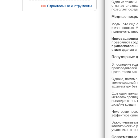
Один из таких и
отличается легк
Строительные инструменты
позволяет созда
Медные покр
Медь - это еще 
и изящностью. 
привлекательнос
Инновационные
позволяют соз
привлекательн
стиля здания и
Популярные ц
В последние го
производителей 
цвета, такие ка
Однако, помимо 
темно-красный, 
архитектуру без
Еще один тренд 
металлочерепица
выглядит очень 
дизайне крыши.
Некоторые произ
эффектное сияни
Важно учитывать
климатические у
участников стро
Современные 