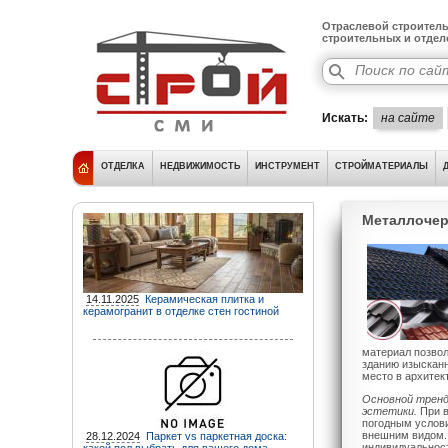
Отраслевой строитель
строительных и отде
Искать:
на сайте
ОТДЕЛКА
НЕДВИЖИМОСТЬ
ИНСТРУМЕНТ
СТРОЙМАТЕРИАЛЫ
Металлочер
14.11.2025
Керамическая плитка и
керамогранит в отделке стен гостиной
материал позвол
зданию изысканн
место в архитек
Основной тренд
эстетики.
При в
погодным услови
внешним видом. 
28.12.2024
Паркет vs паркетная доска:
индивидуальнос