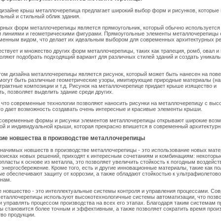
дизайне крыш металлочерепица предлагает широкий выбор форм и рисунков, которые
льный и стильный облик здания.
ярных форм металлочерепицы является прямоугольник, который обычно используется
 линиями и геометрическими фигурами. Прямоугольные элементы металлочерепицы 
еменным видом, что делает их идеальным выбором для современных архитектурных р
ествует и множество других форм металлочерепицы, таких как трапеция, ромб, овал и 
ляют подобрать подходящий вариант для различных стилей зданий и создать уникал
ом дизайна металлочерепицы является рисунок, который может быть нанесен на пов
 могут быть различные геометрические узоры, имитирующие природные материалы (на
страктные композиции и т.д. Рисунок на металлочерепице придает крыше изящество и
ь, позволяет выделить здание среди других.
 что современные технологии позволяют наносить рисунки на металлочерепицу с выс
то дает возможность создавать очень интересные и красивые элементы крыши.
 современные формы и рисунки элементов металлочерепицы открывают широкие возм
ой и индивидуальной крыши, которая прекрасно впишется в современный архитектурн
кие новшества в производстве металлочерепицы
начимых новшеств в производстве металлочерепицы - это использование новых мате
поисках новых решений, приходят к интересным сочетаниям и комбинациям: некоторы
пласты к основе из металла, это позволяет увеличить стойкость к погодным воздейс
 энергосбережение. Кроме того, есть и другие инновационные материалы, такие как п
ые обеспечивают защиту от коррозии, а также обладают стойкостью к ультрафиолетов
инам.
е новшество - это интеллектуальные системы контроля и управления процессами. Со
металлочерепицы используют высокотехнологичные системы автоматизации, что позв
и управлять процессом производства на всех его этапах. Благодаря таким системам 
 становится более точным и эффективным, а также позволяет сократить время произ
во продукции.