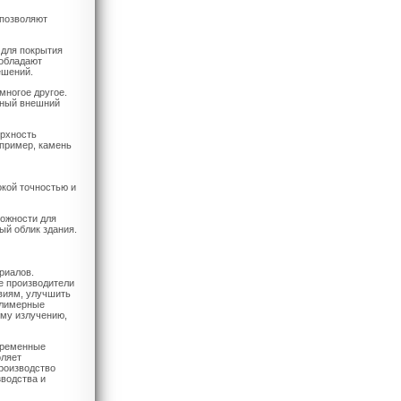
 позволяют
 для покрытия
обладают
ешений.
многое другое.
ьный внешний
ерхность
пример, камень
окой точностью и
ожности для
ый облик здания.
риалов.
е производители
твиям, улучшить
олимерные
ому излучению,
временные
оляет
производство
водства и