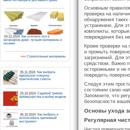
какой пол выбрать для вашего дома
Основным правилом
проверка на наличи
обнаружения таких
устранению. Для э
комплекты, которые
повреждения без н
24.12.2024
Как утеплить пол в
загородном доме: лучшие материалы и
техники
Кроме проверки на 
и промыть поверхно
Строительные материалы
загрязнений. Для э
средством. Важно п
осторожными и не п
05.11.2024
Как выбрать
повредить поверхно
идеальную отвертку:
практические советы
Следуя этим прост
состоянии свою на
20.10.2024
Садовый тример:
Запомните, что рег
преимущества и выбор модели
безопасности вашей
Основы ухода з
05.10.2024
Как выбрать и
использовать крепежный
Регулярная чис
инструмент
Чистка поверхности