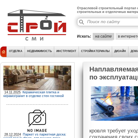
Отраслевой строительный портал о
строительных и отделочных матер
Искать:
на сайте
в интернет
ОТДЕЛКА
НЕДВИЖИМОСТЬ
ИНСТРУМЕНТ
СТРОЙМАТЕРИАЛЫ
ДИЗАЙН
ДОМ
Наплавляемая
по эксплуата
14.11.2025
Керамическая плитка и
керамогранит в отделке стен гостиной
кровля требует ухо
28.12.2024
Паркет vs паркетная доска:
сохранения своих с