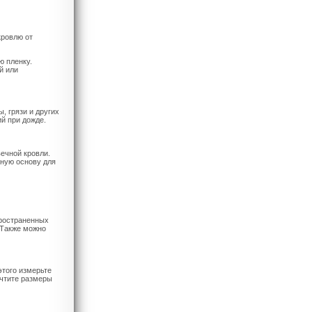
кровлю от
ю пленку.
й или
, грязи и других
й при дожде.
ечной кровли.
жную основу для
пространенных
 Также можно
этого измерьте
учтите размеры