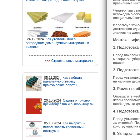
какой пол выбрать для вашего дома
правильные инст
Четвертый секр
необходимо собл
специальный кле
Используя эти с
достижения идеа
знаниями в данн
24.12.2024
Как утеплить пол в
Монтаж шифер
загородном доме: лучшие материалы и
техники
1. Подготовка
Перед началом м
материала, убер
Строительные материалы
впадин.
2. Подготовка
05.11.2024
Как выбрать
Перед установко
идеальную отвертку:
на наличие дефе
практические советы
3. Расчет нео
Определите нео
чтобы правильно
20.10.2024
Садовый тример:
необходимые дл
преимущества и выбор модели
4. Подготовка
Перед установко
загрязнений. Пр
05.10.2024
Как выбрать и
конструкцию на 
использовать крепежный
инструмент
5. Укладка ш