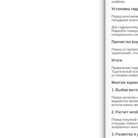
шифера.
Установка ги
Перед монтажом
попадания влаги
Для гидроизоляц
Накройте поверх
специального кл
Прочистка во
Перед установко
загрязнений, чт
Итоги
Правильная подг
Тщательный осмо
установки шифер
Монтаж карка
1. Выбор мате
Перед началом 
вариантов являе
использовать м
2. Расчет нео
Перед покупкой 
площадь покрыти
выбранного мате
3. Разметка и