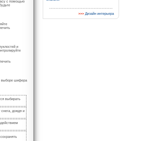
касу с помощью
будьте
Дизайн интерьера
ряйте
печить
пуклостей и
онтролируйте
печить
ри выборе шифера
тся выбирать
снега, дождя и
здействием
 сохранять