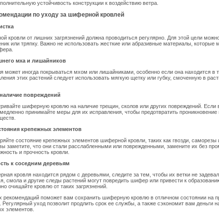
полнительную устойчивость конструкции к воздействию ветра.
омендации по уходу за шиферной кровлей
истка
й кровли от лишних загрязнений должна проводиться регулярно. Для этой цели можн
еник или тряпку. Важно не использовать жесткие или абразивные материалы, которые 
фера.
шнего мха и лишайников
 может иногда покрываться мхом или лишайниками, особенно если она находится в т
аления этих растений следует использовать мягкую щетку или губку, смоченную в раст
а наличие повреждений
ривайте шиферную кровлю на наличие трещин, сколов или других повреждений. Если
медленно принимайте меры для их исправления, чтобы предотвратить проникновение в
ществ.
остояния крепежных элементов
ряйте состояние крепежных элементов шиферной кровли, таких как гвозди, саморезы
вы заметите, что они стали расслабленными или поврежденными, замените их без про
жность и прочность кровли.
ость к соседним деревьям
ная кровля находится рядом с деревьями, следите за тем, чтобы их ветки не задевал
, смола и другие следы растений могут повредить шифер или привести к образованию
но очищайте кровлю от таких загрязнений.
х рекомендаций поможет вам сохранить шиферную кровлю в отличном состоянии на п
. Регулярный уход позволит продлить срок ее службы, а также сэкономит вам деньги н
ых элементов.