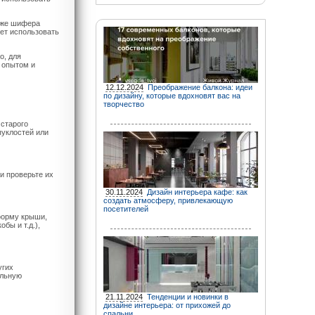
же шифера
ует использовать
о, для
 опытом и
12.12.2024
Преображение балкона: идеи
по дизайну, которые вдохновят вас на
творчество
 старого
пуклостей или
и проверьте их
30.11.2024
Дизайн интерьера кафе: как
создать атмосферу, привлекающую
посетителей
форму крыши,
бы и т.д.),
угих
ельную
21.11.2024
Тенденции и новинки в
дизайне интерьера: от прихожей до
спальни