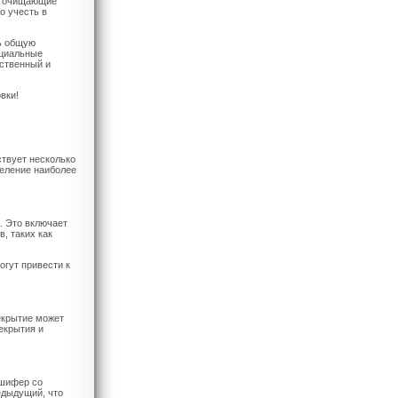
и, очищающие
о учесть в
ть общую
ециальные
ественный и
вки!
твует несколько
деление наиболее
. Это включает
, таких как
огут привести к
екрытие может
екрытия и
 шифер со
едыдущий, что