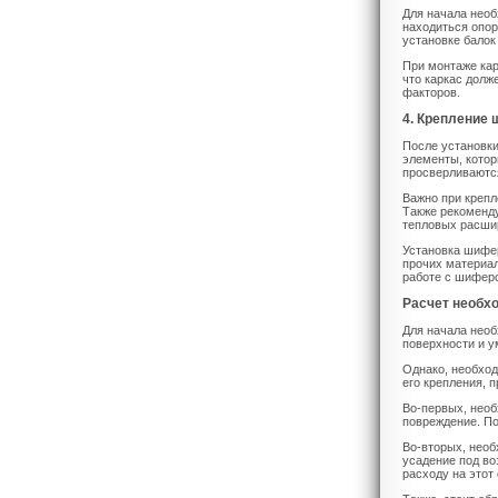
Для начала необ
находиться опор
установке балок
При монтаже кар
что каркас долж
факторов.
4. Крепление
После установки
элементы, котор
просверливаются
Важно при крепл
Также рекоменд
тепловых расши
Установка шифер
прочих материал
работе с шифер
Расчет необх
Для начала необ
поверхности и у
Однако, необход
его крепления, 
Во-первых, необ
повреждение. По
Во-вторых, необ
усадение под в
расходу на этот