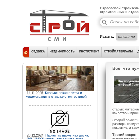
Отраслевой строитель
строительных и отде
Искать:
на сайте
ОТДЕЛКА
НЕДВИЖИМОСТЬ
ИНСТРУМЕНТ
СТРОЙМАТЕРИАЛЫ
Все, что н
14.11.2025
Керамическая плитка и
керамогранит в отделке стен гостиной
старых материал
качество и проч
Второй секрет 
размеры каждого
покрытие, а так
Третий секрет 
28.12.2024
Паркет vs паркетная доска:
использовать то