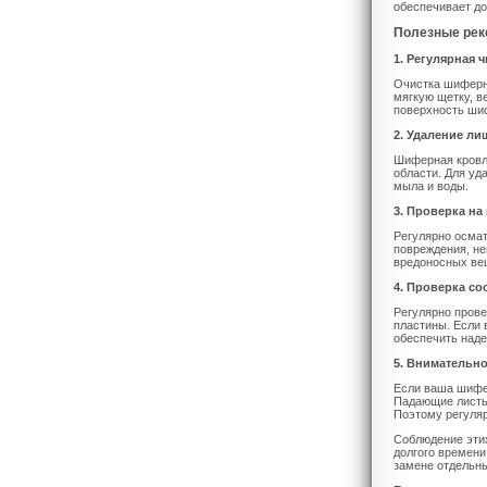
обеспечивает до
Полезные рек
1. Регулярная ч
Очистка шиферно
мягкую щетку, в
поверхность ши
2. Удаление ли
Шиферная кровля
области. Для уд
мыла и воды.
3. Проверка н
Регулярно осмат
повреждения, не
вредоносных ве
4. Проверка с
Регулярно прове
пластины. Если 
обеспечить наде
5. Внимательн
Если ваша шифер
Падающие листья
Поэтому регуляр
Соблюдение эти
долгого времени
замене отдельн