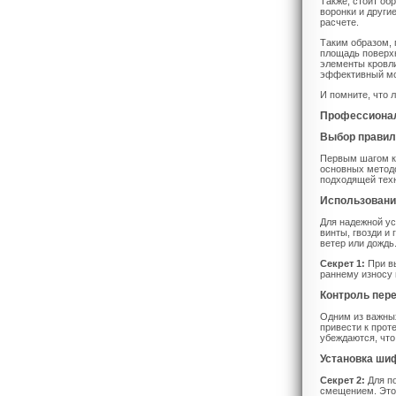
Также, стоит об
воронки и други
расчете.
Таким образом, 
площадь поверхн
элементы кровли
эффективный мо
И помните, что 
Профессионал
Выбор правил
Первым шагом к
основных методо
подходящей техн
Использовани
Для надежной у
винты, гвозди и
ветер или дождь
Секрет 1:
При вы
раннему износу 
Контроль пер
Одним из важны
привести к про
убеждаются, чт
Установка ши
Секрет 2:
Для п
смещением. Это 