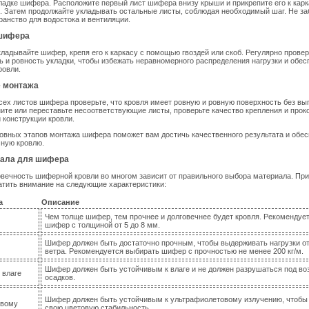
ладке шифера. Расположите первый лист шифера внизу крыши и прикрепите его к кар
б. Затем продолжайте укладывать остальные листы, соблюдая необходимый шаг. Не за
ранство для водостока и вентиляции.
 шифера
ладывайте шифер, крепя его к каркасу с помощью гвоздей или скоб. Регулярно прове
ь и ровность укладки, чтобы избежать неравномерного распределения нагрузки и обес
ровли.
е монтажа
сех листов шифера проверьте, что кровля имеет ровную и ровную поверхность без вы
ите или переставьте несоответствующие листы, проверьте качество крепления и прок
 конструкции кровли.
овных этапов монтажа шифера поможет вам достичь качественного результата и обес
чную кровлю.
ала для шифера
овечность шиферной кровли во многом зависит от правильного выбора материала. П
атить внимание на следующие характеристики:
а
Описание
Чем толще шифер, тем прочнее и долговечнее будет кровля. Рекомендуе
шифер с толщиной от 5 до 8 мм.
Шифер должен быть достаточно прочным, чтобы выдерживать нагрузки от 
ветра. Рекомендуется выбирать шифер с прочностью не менее 200 кг/м.
Шифер должен быть устойчивым к влаге и не должен разрушаться под во
 влаге
осадков.
Шифер должен быть устойчивым к ультрафиолетовому излучению, чтобы
овому
свою цветовую стабильность.