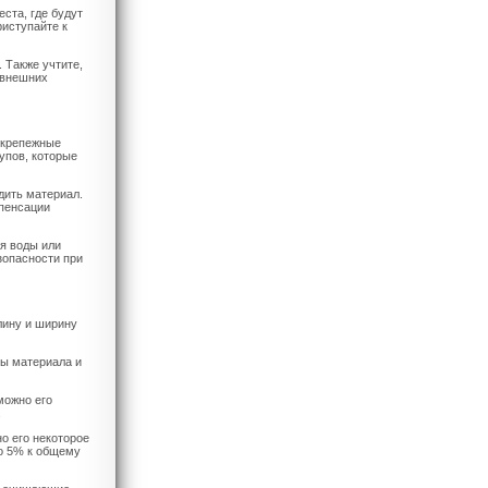
ста, где будут
риступайте к
 Также учтите,
 внешних
 крепежные
упов, которые
дить материал.
пенсации
я воды или
зопасности при
лину и ширину
ры материала и
можно его
.
о его некоторое
о 5% к общему