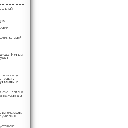
имальный
цию.
ровли.
ифера, который
дхода. Этот шаг
лужбы
, на которую
е трещин,
ут влиять на
рытие. Если оно
поверхность для
о использовать
 участки и
 установке