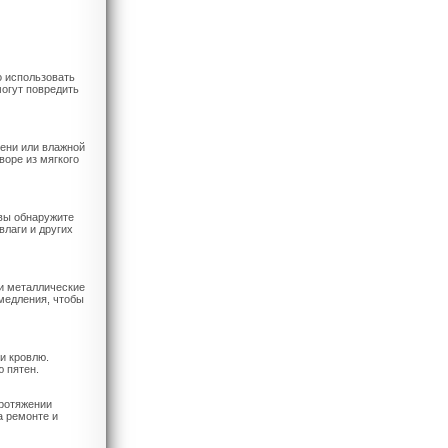
о использовать
могут повредить
ени или влажной
воре из мягкого
 вы обнаружите
лаги и других
 и металлические
медления, чтобы
и кровлю.
 пятен.
ротяжении
а ремонте и