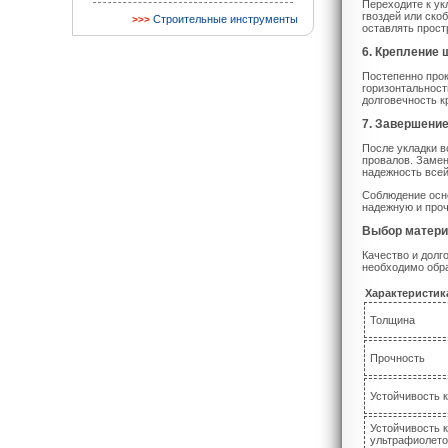
Переходите к ук
гвоздей или ско
Строительные инструменты
оставлять прост
6. Крепление
Постепенно прок
горизонтальност
долговечность к
7. Завершени
После укладки в
провалов. Замен
надежность всей
Соблюдение осн
надежную и про
Выбор матери
Качество и долг
необходимо обр
Характеристик
Толщина
Прочность
Устойчивость к
Устойчивость к
ультрафиолет