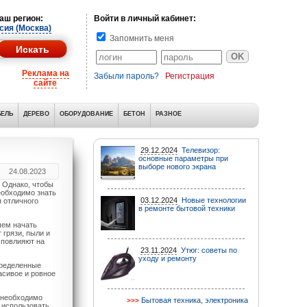
аш регион:
Войти в личный кабинет:
сия (Москва)
Запомнить меня
Реклама на
Забыли пароль?
Регистрация
сайте
ЕЛЬ
ДЕРЕВО
ОБОРУДОВАНИЕ
БЕТОН
РАЗНОЕ
29.12.2024
Телевизор:
основные параметры при
выборе нового экрана
24.08.2023
. Однако, чтобы
еобходимо знать
03.12.2024
Новые технологии
 отличного
в ремонте бытовой техники
ем начать
грязи, пыли и
 повлияют на
23.11.2024
Утюг: советы по
уходу и ремонту
ределенные
асивое и ровное
 необходимо
Бытовая техника, электроника
 использовать