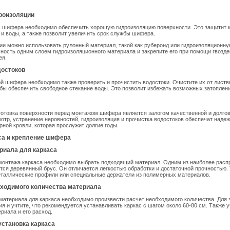
дроизоляции
 шифера необходимо обеспечить хорошую гидроизоляцию поверхности. Это защитит 
 и воды, а также позволит увеличить срок службы шифера.
ии можно использовать рулонный материал, такой как рубероид или гидроизоляционну
ность одним слоем гидроизоляционного материала и закрепите его при помощи гвозде
ея.
достоков
й шифера необходимо также проверить и прочистить водостоки. Очистите их от листвы
обы обеспечить свободное стекание воды. Это позволит избежать возможных затоплени
отовка поверхности перед монтажом шифера является залогом качественной и долгов
тр, устранение неровностей, гидроизоляция и прочистка водостоков обеспечат наде
ной кровли, которая прослужит долгие годы.
са и крепление шифера
риала для каркаса
монтажа каркаса необходимо выбрать подходящий материал. Одним из наиболее рас
тся деревянный брус. Он отличается легкостью обработки и достаточной прочностью.
еталлические профили или специальные держатели из полимерных материалов.
бходимого количества материала
материала для каркаса необходимо произвести расчет необходимого количества. Для 
я и учтите, что рекомендуется устанавливать каркас с шагом около 60-80 см. Также 
риала и его расход.
 установка каркаса