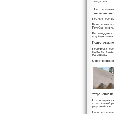
излучению
Цветовая гамм
Помимо перечисл
Важно помнить, 
Приобретая шифе
Рекомендуется о
подойдет именно
Подготовка п
Подготовка пове
позволяет созда
материала.
Осмотр повер
Устранение н
Если поверхност
строительный ра
разровняйте его
После выравнива