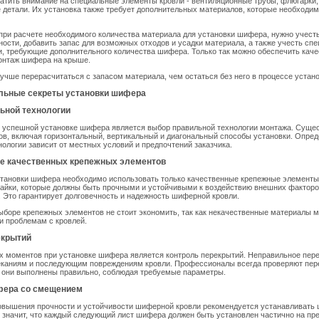
ратить внимание на специальные элементы кровли - вентиляционные трубы, флюгарк
е детали. Их установка также требует дополнительных материалов, которые необходим
при расчете необходимого количества материала для установки шифера, нужно учес
ости, добавить запас для возможных отходов и усадки материала, а также учесть сп
, требующие дополнительного количества шифера. Только так можно обеспечить кач
нтаж шифера на крыше.
лучше перерасчитаться с запасом материала, чем остаться без него в процессе устано
ьные секреты установки шифера
ьной технологии
 успешной установке шифера является выбор правильной технологии монтажа. Сущес
в, включая горизонтальный, вертикальный и диагональный способы установки. Опре
ологии зависит от местных условий и предпочтений заказчика.
е качественных крепежных элементов
становки шифера необходимо использовать только качественные крепежные элементы
 гайки, которые должны быть прочными и устойчивыми к воздействию внешних факторов
. Это гарантирует долговечность и надежность шиферной кровли.
боре крепежных элементов не стоит экономить, так как некачественные материалы м
и проблемам с кровлей.
екрытий
х моментов при установке шифера является контроль перекрытий. Неправильное пер
теканиям и последующим повреждениям кровли. Профессионалы всегда проверяют пер
о они выполнены правильно, соблюдая требуемые параметры.
фера со смещением
овышения прочности и устойчивости шиферной кровли рекомендуется устанавливать
значит, что каждый следующий лист шифера должен быть установлен частично на пр