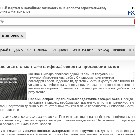
ный портал о новейших технологиях в области строительства,
В
лочных материалов
Рос
в интернете
ДИЗАЙН
ДОМА
САНТЕХНИКА
ЛАНДШАФТ
ЭЛЕКТРОНИКА
ФАСАД
КРОВЛЯ
МЕБ
ужно знать о монтаже шифера: секреты профессионалов
Монтаж шифера является одной из самых популярных
технологий кровельных работ. Он широко применяется
благодаря своей надежности, долговечности и доступной стоимости
установить шифер правильно и получить качественное покрытие, н
несколько секретов, благодаря которым профессионалы добиваются
результата.
Первый секрет - правильная подготовка поверхности.
Прежде ч
укладывать шифер, необходимо тщательно очистить поверхность от 
ов. Подготовка должна быть тщательной, так как любые неровности и неправильности
ность кровли.
- правильные размеры и расстояние.
При монтаже шифера необходимо соблюдать оп
 элемента и установить правильное расстояние между ними. Это позволит создать кр
же обеспечить надежность кровли.
- использование качественных материалов и инструментов.
Для монтажа шифера
лько качественные материалы, которые обеспечат долговечность кровли. Также важно