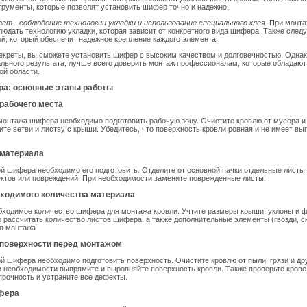
рументы, которые позволят установить шифер точно и надежно.
ет - соблюдение технологии укладки и использование специального клея.
При монта
юдать технологию укладки, которая зависит от конкретного вида шифера. Также след
й, который обеспечит надежное крепление каждого элемента.
екреты, вы сможете установить шифер с высоким качеством и долговечностью. Однак
льного результата, лучше всего доверить монтаж профессионалам, которые обладают
ой области.
а: основные этапы работы
 рабочего места
онтажа шифера необходимо подготовить рабочую зону. Очистите кровлю от мусора и
ите ветви и листву с крыши. Убедитесь, что поверхность кровли ровная и не имеет вы
 материала
й шифера необходимо его подготовить. Отделите от основной пачки отдельные листы 
ктов или повреждений. При необходимости замените поврежденные листы.
бходимого количества материала
бходимое количество шифера для монтажа кровли. Учтите размеры крыши, уклоны и 
 рассчитать количество листов шифера, а также дополнительные элементы (гвозди, ско
я монтажа.
 поверхности перед монтажом
й шифера необходимо подготовить поверхность. Очистите кровлю от пыли, грязи и др
и необходимости выпрямите и выровняйте поверхность кровли. Также проверьте кров
прочность и устраните все дефекты.
ифера