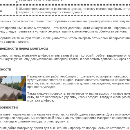
Шифер предлагается в различных цветах, поэтому можно подобрать опт
а
вариант, который подойдет к стилю здания.
енных характеристик, также стоит обратить внимание на производителя и его репута
что правильный выбор материала – это залог долговечности и надежности шиферной к
р, следует учитывать условия эксплуатации и климатические особенности региона.
братиться за консультацией к специалистам, чтобы выбрать оптимальный вариант ш
 к вашему проекту.
оверхности перед монтажом
рхности перед монтажом шифера очень важный этап, который требует тщательного по
ть надежную основу для установки шиферной кровли и обеспечить длительный срок с
хности
Перед началом работ необходимо тщательно осмотреть поверхность
будет устанавливаться шифер. Важно обратить внимание на наличи
вмятин, выступающих гвоздей или других повреждений, которые мог
прочность укладки.
Также следует проверить, не имеется ли на поверхности старое пок
есть, то его необходимо удалить, чтобы создать гладкую и ровную 
монтажа шифера.
еровностей
ь имеет неровности или неровные участки, их необходимо выровнять. Для этого можн
створ или специальный кровельный клей. Равномерно нанесите материал на неровные
 с помощью шпателя или другого инструмента.
ния дайте материалу время для высыхания и проверьте поверхность на готовность к