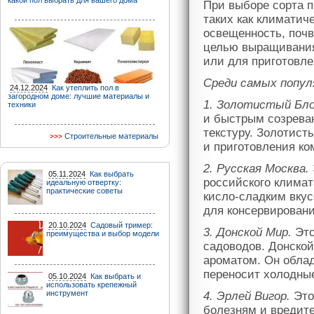
какой пол выбрать для вашего дома
При выборе сорта п
таких как климатич
освещенность, почв
целью выращивания 
или для приготовле
Среди самых попул
24.12.2024
Как утеплить пол в
загородном доме: лучшие материалы и
1. Золотистый Бло
техники
и быстрым созрева
текстуру. Золотист
Строительные материалы
и приготовления ко
2. Русская Москва.
05.11.2024
Как выбрать
российского климат
идеальную отвертку:
практические советы
кисло-сладким вкус
для консервировани
20.10.2024
Садовый тример:
3. Донской Мир.
Это
преимущества и выбор модели
садоводов. Донской
ароматом. Он обла
переносит холодны
05.10.2024
Как выбрать и
использовать крепежный
инструмент
4. Эрлей Вигор.
Это
болезням и вредит