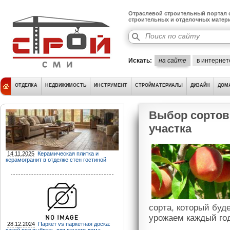
Отраслевой строительный портал о
строительных и отделочных матер
Искать:
на сайте
в интернет
ОТДЕЛКА
НЕДВИЖИМОСТЬ
ИНСТРУМЕНТ
СТРОЙМАТЕРИАЛЫ
ДИЗАЙН
ДОМ
Выбор сортов
участка
14.11.2025
Керамическая плитка и
керамогранит в отделке стен гостиной
сорта, который буд
урожаем каждый го
28.12.2024
Паркет vs паркетная доска: