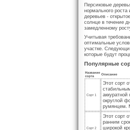
Персиковые деревья
нормального роста 
деревьев - открыто
солнце в течение д
замедленному рост
Учитывая требован
оптимальные услов
участке. Следующи
которые будут проц
Популярные сор
Название
Описание
сорта
Этот сорт 
стабильным
аккуратной
Сорт 1
округлой ф
румянцем. 
Этот сорт 
ранним сро
широкой кр
Сорт 2