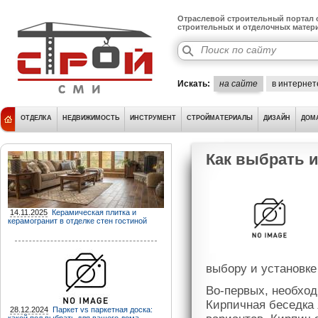
Отраслевой строительный портал о
строительных и отделочных матер
Искать:
на сайте
в интернет
ОТДЕЛКА
НЕДВИЖИМОСТЬ
ИНСТРУМЕНТ
СТРОЙМАТЕРИАЛЫ
ДИЗАЙН
ДОМ
Как выбрать и
14.11.2025
Керамическая плитка и
керамогранит в отделке стен гостиной
выбору и установке
Во-первых, необхо
Кирпичная беседка 
28.12.2024
Паркет vs паркетная доска: