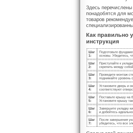
Здесь перечислены
понадобятся для мо
товаров рекоменду
специализированны
Как правильно 
инструкция
Шаг
Подготовьте фундамен
1:
основы. Убедитесь, ч
Шаг
Приступайте к укладк
2:
скрепить между собой
Шаг
Проведите монтаж сте
3:
поднимайте уровень с
Шаг
Установите дверь и ок
4:
соответствуют отверс
Шаг
Поставьте крышу на б
5:
Установите крышу так
Шаг
Завершите укладку ки
6:
и добейтесь идеально
Шаг
После завершения укл
7:
убедитесь, что все э