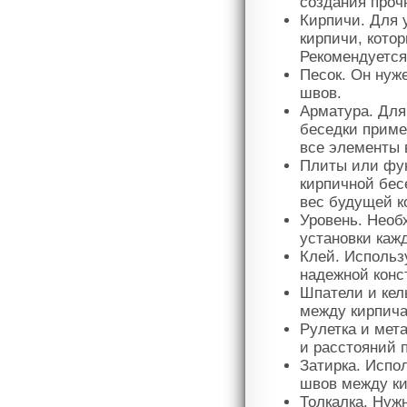
создания проч
Кирпичи. Для 
кирпичи, кото
Рекомендуется
Песок. Он нуж
швов.
Арматура. Для
беседки приме
все элементы 
Плиты или фун
кирпичной бес
вес будущей к
Уровень. Необ
установки кажд
Клей. Использ
надежной конс
Шпатели и кел
между кирпич
Рулетка и мет
и расстояний 
Затирка. Испо
швов между к
Толкалка. Нужн