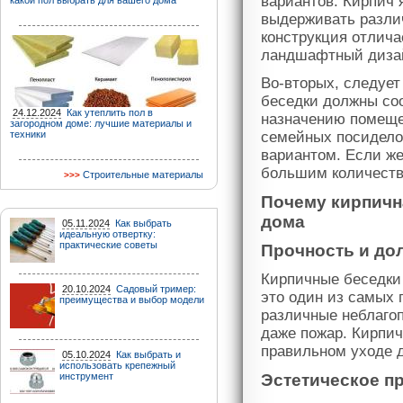
вариантов. Кирпич
какой пол выбрать для вашего дома
выдерживать различ
конструкция отлича
ландшафтный диза
Во-вторых, следуе
беседки должны со
24.12.2024
Как утеплить пол в
назначению помеще
загородном доме: лучшие материалы и
техники
семейных посидело
вариантом. Если же
большим количество
Строительные материалы
Почему кирпичн
дома
05.11.2024
Как выбрать
идеальную отвертку:
практические советы
Прочность и до
Кирпичные беседки 
20.10.2024
Садовый тример:
это один из самых
преимущества и выбор модели
различные неблагоп
даже пожар. Кирпич
правильном уходе 
05.10.2024
Как выбрать и
использовать крепежный
инструмент
Эстетическое п