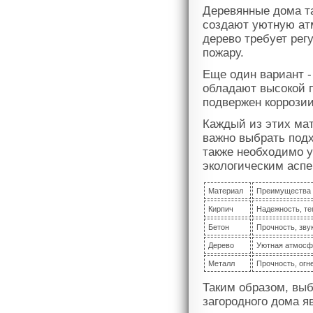
Деревянные дома т
создают уютную ат
дерево требует рег
пожару.
Еще один вариант -
обладают высокой 
подвержен коррозии
Каждый из этих мат
важно выбрать подх
также необходимо 
экологическим аспе
Материал
Преимущества
Кирпич
Надежность, те
Бетон
Прочность, зву
Дерево
Уютная атмосф
Металл
Прочность, огн
Таким образом, вы
загородного дома 