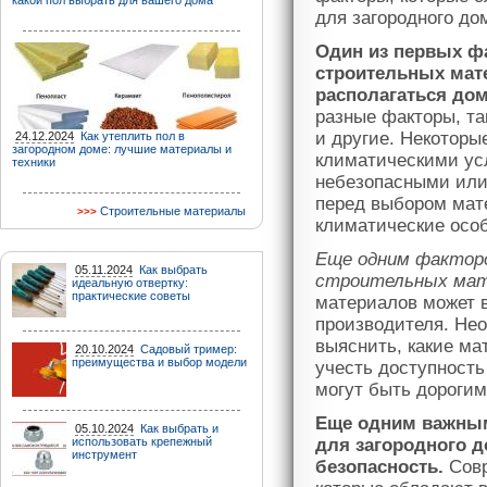
какой пол выбрать для вашего дома
для загородного до
Один из первых ф
строительных мате
располагаться дом
разные факторы, та
и другие. Некотор
24.12.2024
Как утеплить пол в
загородном доме: лучшие материалы и
климатическими усл
техники
небезопасными или
перед выбором мат
Строительные материалы
климатические особ
Еще одним фактор
05.11.2024
Как выбрать
строительных мат
идеальную отвертку:
практические советы
материалов может в
производителя. Нео
выяснить, какие ма
20.10.2024
Садовый тример:
преимущества и выбор модели
учесть доступност
могут быть дороги
Еще одним важным
05.10.2024
Как выбрать и
использовать крепежный
для загородного д
инструмент
безопасность.
Совр