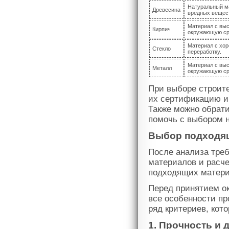
Натуральный ма
Древесина
вредных вещес
Материал с выс
Кирпич
окружающую ср
Материал с хор
Стекло
переработку.
Материал с выс
Металл
окружающую ср
При выборе строит
их сертификацию и 
Также можно обрати
помочь с выбором 
Выбор подходящ
После анализа треб
материалов и расче
подходящих материа
Перед принятием о
все особенности пр
ряд критериев, кот
1. Прочность и 