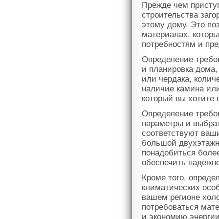
Прежде чем присту
строительства заго
этому дому. Это по
материалах, котор
потребностям и пр
Определение требов
и планировка дома
или чердака, колич
наличие камина или
который вы хотите 
Определение требо
параметры и выбра
соответствуют ваш
большой двухэтажн
понадобиться боле
обеспечить надежно
Кроме того, опреде
климатических особ
вашем регионе хол
потребоваться мат
и экономию энергии