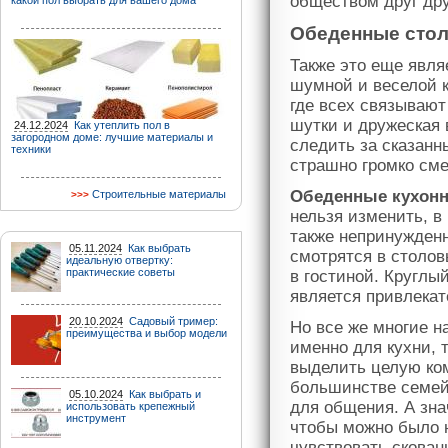
обществом друг дру
какой пол выбрать для вашего дома
Обеденные сто
Также это еще явля
шумной и веселой к
где всех связывают
шутки и дружеская
24.12.2024
Как утеплить пол в
загородном доме: лучшие материалы и
следить за сказанн
техники
страшно громко сме
Обеденные кухон
Строительные материалы
нельзя изменить, в
также непринужден
05.11.2024
Как выбрать
смотрятся в столов
идеальную отвертку:
практические советы
в гостиной. Круглы
является привлека
20.10.2024
Садовый тример:
Но все же многие 
преимущества и выбор модели
именно для кухни, т
выделить целую ком
большинстве семей
05.10.2024
Как выбрать и
для общения. А зна
использовать крепежный
инструмент
чтобы можно было н
чувствовать скован