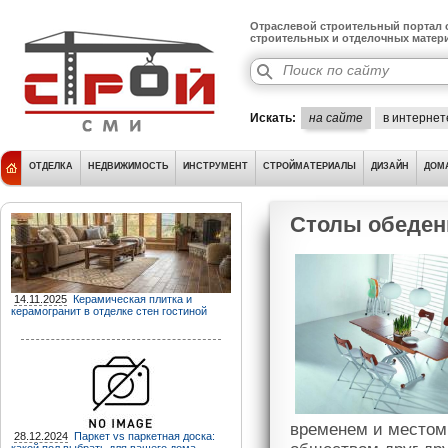
Отраслевой строительный портал о
строительных и отделочных матер
Искать:
на сайте
в интернет
ОТДЕЛКА
НЕДВИЖИМОСТЬ
ИНСТРУМЕНТ
СТРОЙМАТЕРИАЛЫ
ДИЗАЙН
ДОМ
Cтолы обеде
14.11.2025
Керамическая плитка и
керамогранит в отделке стен гостиной
временем и местом,
28.12.2024
Паркет vs паркетная доска: