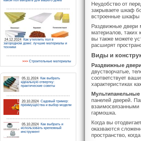
какой пол выбрать для вашего дома
Неудобство от пере
закрываете шкаф бо
встроенные шкафы 
Раздвижные двери 
материалов, таких 
вы также можете ус
24.12.2024
Как утеплить пол в
загородном доме: лучшие материалы и
расширят пространс
техники
Виды и констру
Строительные материалы
Раздвижные двер
двустворчатые, тел
соответствует ваши
05.11.2024
Как выбрать
идеальную отвертку:
характеристиках ка
практические советы
Мультипанельные
панелей дверей. П
20.10.2024
Садовый тример:
преимущества и выбор модели
взаимосвязанными 
гармошка.
Когда вы отодвигае
05.10.2024
Как выбрать и
использовать крепежный
оказваются сложенн
инструмент
пространство, когд