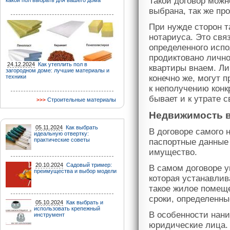
Такой договор можн
какой пол выбрать для вашего дома
выбрана, так же пр
При нужде сторон т
нотариуса. Это свя
определенного испо
продиктовано лично
24.12.2024
Как утеплить пол в
квартиры внаем. Л
загородном доме: лучшие материалы и
техники
конечно же, могут 
к неполучению конк
бывает и к утрате с
Строительные материалы
Недвижимость 
05.11.2024
Как выбрать
В договоре самого 
идеальную отвертку:
практические советы
паспортные данные 
имущество.
20.10.2024
Садовый тример:
В самом договоре у
преимущества и выбор модели
которая устанавлив
такое жилое помещ
сроки, определенны
05.10.2024
Как выбрать и
использовать крепежный
В особенности нани
инструмент
юридические лица. 