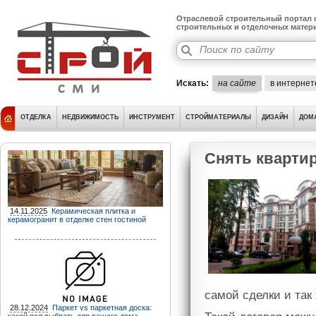
Отраслевой строительный портал о
строительных и отделочных матер
Искать:
на сайте
в интернет
ОТДЕЛКА
НЕДВИЖИМОСТЬ
ИНСТРУМЕНТ
СТРОЙМАТЕРИАЛЫ
ДИЗАЙН
ДОМ
Снять кварти
14.11.2025
Керамическая плитка и
керамогранит в отделке стен гостиной
самой сделки и так
28.12.2024
Паркет vs паркетная доска: