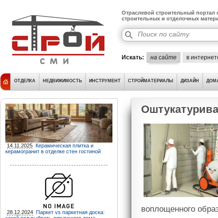
Отраслевой строительный портал о
строительных и отделочных матер
Искать:
на сайте
в интернет
ОТДЕЛКА
НЕДВИЖИМОСТЬ
ИНСТРУМЕНТ
СТРОЙМАТЕРИАЛЫ
ДИЗАЙН
ДОМ
Оштукатурива
14.11.2025
Керамическая плитка и
керамогранит в отделке стен гостиной
воплощенного образ
28.12.2024
Паркет vs паркетная доска: