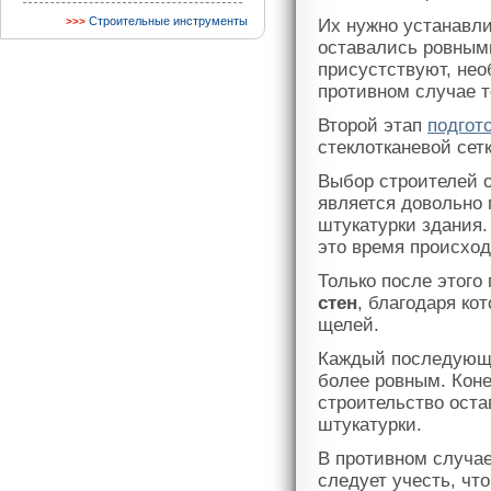
Строительные инструменты
Их нужно устанавл
оставались ровными
присустствуют, нео
противном случае т
Второй этап
подгот
стеклотканевой сет
Выбор строителей о
является довольно 
штукатурки здания.
это время происхо
Только после этого
стен
, благодаря ко
щелей.
Каждый последующи
более ровным. Коне
строительство оста
штукатурки.
В противном случае
следует учесть, чт