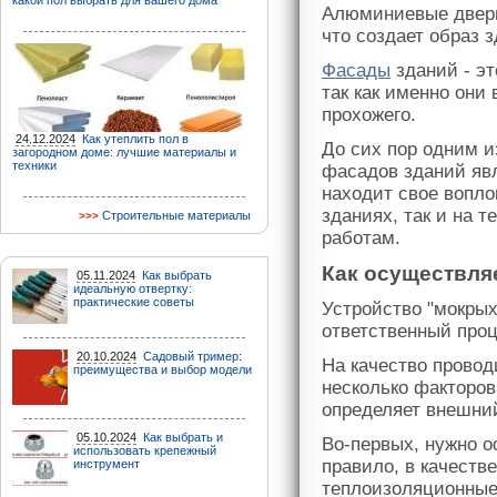
какой пол выбрать для вашего дома
Алюминиевые двери,
что создает образ з
Фасады
зданий - э
так как именно они
прохожего.
24.12.2024
Как утеплить пол в
До сих пор одним 
загородном доме: лучшие материалы и
техники
фасадов зданий яв
находит свое вопло
зданиях, так и на 
Строительные материалы
работам.
Как осуществля
05.11.2024
Как выбрать
идеальную отвертку:
практические советы
Устройство "мокрых
ответственный проц
20.10.2024
Садовый тример:
На качество провод
преимущества и выбор модели
несколько факторов
определяет внешний
05.10.2024
Как выбрать и
Во-первых, нужно 
использовать крепежный
правило, в качеств
инструмент
теплоизоляционные