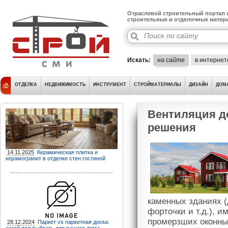
Отраслевой строительный портал о
строительных и отделочных матер
Искать:
на сайте
в интернет
ОТДЕЛКА
НЕДВИЖИМОСТЬ
ИНСТРУМЕНТ
СТРОЙМАТЕРИАЛЫ
ДИЗАЙН
ДОМ
Вентиляция д
решения
14.11.2025
Керамическая плитка и
керамогранит в отделке стен гостиной
каменных зданиях 
форточки и т.д.), 
промерзших оконны
28.12.2024
Паркет vs паркетная доска: