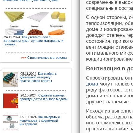
какой пол выбрать для вашего дома
современные высок
специальные состав
С одной стороны, 
теплоизоляции, об
доме и изолирован
доводят степень ге
24.12.2024
Как утеплить пол в
состояния, при ко
загородном доме: лучшие материалы и
техники
вентиляции станови
оптимального микр
Строительные материалы
кондиционирование
Вентиляция в д
05.11.2024
Как выбрать
Спроектировать оп
идеальную отвертку:
практические советы
дома
могут только 
ряду факторов, кот
дома и его планир
20.10.2024
Садовый тример:
преимущества и выбор модели
другие слагаемые.
Исходя из выполнен
объема расходов на
05.10.2024
Как выбрать и
использовать крепежный
иного комплексного
инструмент
просчитаны такие п