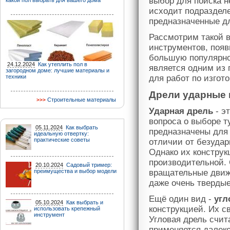
выбор для поиска н
какой пол выбрать для вашего дома
исходит подразделе
предназначенные д
Рассмотрим такой 
инструментов, появ
большую популярно
24.12.2024
Как утеплить пол в
является одним из
загородном доме: лучшие материалы и
техники
для работ по изгот
Дрели ударные 
Строительные материалы
Ударная дрель
- э
вопроса о выборе ту
05.11.2024
Как выбрать
предназначены для
идеальную отвертку:
практические советы
отличии от безудар
Однако их конструк
производительной.
20.10.2024
Садовый тример:
преимущества и выбор модели
вращательные движе
даже очень тверды
Ещё один вид -
угл
05.10.2024
Как выбрать и
конструкцией. Их с
использовать крепежный
инструмент
Угловая дрель счи
применяется далеко