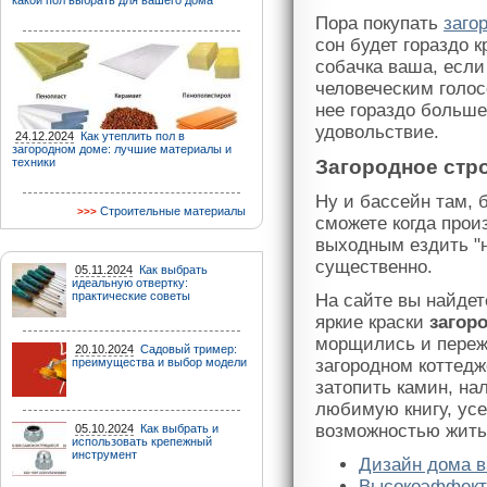
какой пол выбрать для вашего дома
Пора покупать
заго
сон будет гораздо к
собачка ваша, если
человеческим голос
нее гораздо больше
удовольствие.
24.12.2024
Как утеплить пол в
загородном доме: лучшие материалы и
техники
Загородное стр
Ну и бассейн там, б
Строительные материалы
сможете когда произ
выходным ездить "н
существенно.
05.11.2024
Как выбрать
идеальную отвертку:
практические советы
На сайте вы найдет
яркие краски
загор
морщились и пережи
20.10.2024
Садовый тример:
преимущества и выбор модели
загородном коттед
затопить камин, на
любимую книгу, усе
возможностью жить 
05.10.2024
Как выбрать и
использовать крепежный
инструмент
Дизайн дома в
Высокоэффекти