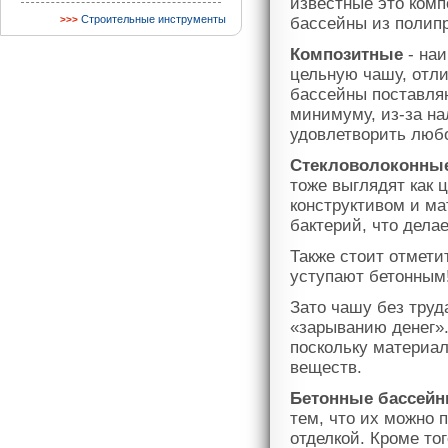
известные это комп
Строительные инструменты
бассейны из полип
Композитные
- на
цельную чашу, отли
бассейны поставляю
минимуму, из-за на
удовлетворить любо
Стекловолоконны
тоже выглядят как
конструктивом и ма
бактерий, что дела
Также стоит отмети
уступают бетонным
Зато чашу без труд
«зарыванию денег»
поскольку материал
веществ.
Бетонные бассей
тем, что их можно
отделкой. Кроме то