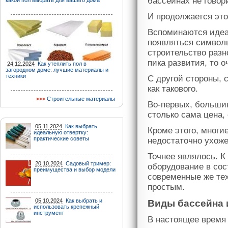
бассейнах не говори
какой пол выбрать для вашего дома
И продолжается это
Вспоминаются идеал
появляться символ
строительство разн
пика развития, то о
24.12.2024
Как утеплить пол в
загородном доме: лучшие материалы и
техники
С другой стороны, 
как такового.
Строительные материалы
Во-первых, большин
столько сама цена,
05.11.2024
Как выбрать
Кроме этого, многи
идеальную отвертку:
практические советы
недостаточно ухоже
Точнее являлось. К
20.10.2024
Садовый тример:
оборудование в сос
преимущества и выбор модели
современные же тех
простым.
05.10.2024
Как выбрать и
Виды бассейна 
использовать крепежный
инструмент
В настоящее время