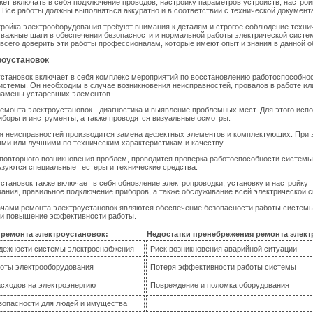
жет включать в себя подключение проводов, настройку параметров устройств, настро
. Все работы должны выполняться аккуратно и в соответствии с технической документ
тройка электрооборудования требуют внимания к деталям и строгое соблюдение техни
 важные шаги в обеспечении безопасности и нормальной работы электрической систе
всего доверить эти работы профессионалам, которые имеют опыт и знания в данной о
роустановок
становок включает в себя комплекс мероприятий по восстановлению работоспособно
истемы. Он необходим в случае возникновения неисправностей, провалов в работе ил
замены устаревших элементов.
емонта электроустановок - диагностика и выявление проблемных мест. Для этого исп
боры и инструменты, а также проводятся визуальные осмотры.
я неисправностей производится замена дефектных элементов и комплектующих. При 
ми или лучшими по техническим характеристикам и качеству.
повторного возникновения проблем, проводится проверка работоспособности системы
ьзуются специальные тестеры и технические средства.
становок также включает в себя обновление электропроводки, установку и настройку
ания, правильное подключение приборов, а также обслуживание всей электрической 
чами ремонта электроустановок являются обеспечение безопасности работы системы
 и повышение эффективности работы.
ремонта электроустановок:
Недостатки пренебрежения ремонта элект
дежности системы электроснабжения
Риск возникновения аварийной ситуации
оты электрооборудования
Потеря эффективности работы системы
сходов на электроэнергию
Повреждение и поломка оборудования
опасности для людей и имущества