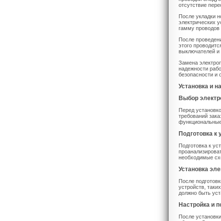
отсутствие пер
После укладки н
электрических у
гамму проводов 
После проведени
этого проводитс
выключателей и 
Замена электро
надежности рабо
безопасности и
Установка и н
Выбор электр
Перед установко
требований зака
функциональные
Подготовка к 
Подготовка к ус
проанализироват
необходимые сх
Установка эл
После подготовк
устройств, таки
должно быть уст
Настройка и 
После установки