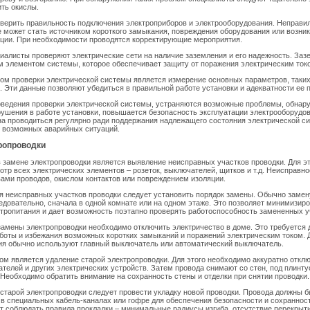
ить окислы.
верить правильность подключения электроприборов и электрооборудования. Неправи
 может стать источником короткого замыкания, повреждения оборудования или возни
ации. При необходимости проводятся корректирующие мероприятия.
циалисты проверяют электрические сети на наличие заземления и его надежность. За
 элементом системы, которое обеспечивает защиту от поражения электрическим ток
м проверки электрической системы является измерение основных параметров, таких
. Эти данные позволяют убедиться в правильной работе установки и адекватности ее 
оведения проверки электрической системы, устраняются возможные проблемы, обнар
ушения в работе установки, повышается безопасность эксплуатации электрооборудов
а проводиться регулярно ради поддержания надлежащего состояния электрической с
 возможных аварийных ситуаций.
ропроводки
замене электропроводки является выявление неисправных участков проводки. Для эт
тр всех электрических элементов – розеток, выключателей, щитков и т.д. Неисправно
ами проводов, окислом контактов или повреждением изоляции.
 неисправных участков проводки следует установить порядок замены. Обычно замен
довательно, сначала в одной комнате или на одном этаже. Это позволяет минимизир
тропитания и дает возможность поэтапно проверять работоспособность замененных у
амены электропроводки необходимо отключить электричество в доме. Это требуется 
боты и избежания возможных коротких замыканий и поражений электрическим током. 
ия обычно используют главный выключатель или автоматический выключатель.
 является удаление старой электропроводки. Для этого необходимо аккуратно отклю
ателей и других электрических устройств. Затем провода снимают со стен, под плинту
 Необходимо обратить внимание на сохранность стены и отделки при снятии проводки.
старой электропроводки следует провести укладку новой проводки. Провода должны 
в специальных кабель-каналах или гофре для обеспечения безопасности и сохранност
т соблюдать правила прокладки – минимальные радиусы изгиба, отсутствие перекрыти