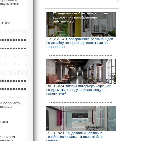
тенциальные
ть для
12.12.2024
Преображение балкона: идеи
по дизайну, которые вдохновят вас на
творчество
30.11.2024
Дизайн интерьера кафе: как
создать атмосферу, привлекающую
посетителей
безопасности,
новками.
ивают
е
21.11.2024
Тенденции и новинки в
кты могут
дизайне интерьера: от прихожей до
затянуть
спальни