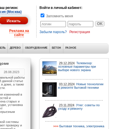
аш регион:
Войти в личный кабинет:
сия (Москва)
Запомнить меня
Реклама на
Забыли пароль?
Регистрация
сайте
ЕЛЬ
ДЕРЕВО
ОБОРУДОВАНИЕ
БЕТОН
РАЗНОЕ
доме
29.12.2024
Телевизор:
основные параметры при
выборе нового экрана
28.08.2023
авильной работы
В данной статье
03.12.2024
Новые технологии
в доме, а также
в ремонте бытовой техники
сти.
ия изменений в
остей и
ена старых и
одке, установка
23.11.2024
Утюг: советы по
нт
уходу и ремонту
 серьезным
ской системы
ают проверку и
Бытовая техника, электроника
единений и