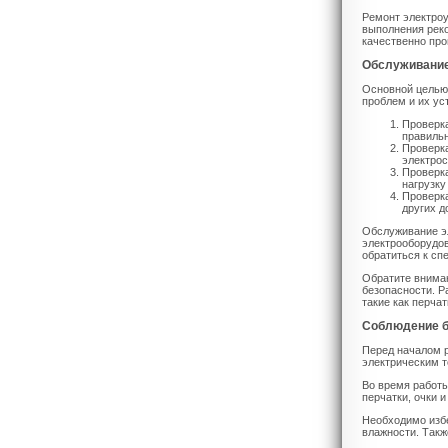
Ремонт электроу
выполнения рек
качественно про
Обслуживание
Основной целью
проблем и их ус
Проверка
правильн
Проверка
электрос
Проверка
нагрузку
Проверка
других д
Обслуживание эл
электрооборудо
обратиться к сп
Обратите внима
безопасности. Р
такие как перча
Соблюдение б
Перед началом р
электрическим т
Во время работы
перчатки, очки 
Необходимо избе
влажности. Такж