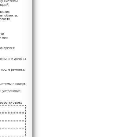
йку системы
ацией.
ческих
мы объекта.
бласти.
сти
и при
ользуются
этом они должны
 после ремонта.
системы в целом.
, устранение
роустановок: