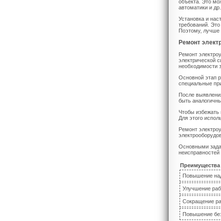
объекта. Это мо
автоматики и др
Установка и нас
требований. Это
Поэтому, лучше 
Ремонт элект
Ремонт электроу
электрической с
необходимости 
Основной этап р
специальные при
После выявлени
быть аналогичны
Чтобы избежать 
Для этого испол
Ремонт электроу
электрооборудов
Основными зада
неисправностей
Преимущества 
Повышение на
Улучшение раб
Сокращение ра
Повышение без