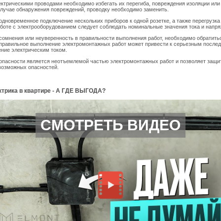
ектрическими проводами необходимо избегать их перегиба, повреждения изоляции ил
случае обнаружения повреждений, проводку необходимо заменить.
одновременное подключение нескольких приборов к одной розетке, а также перегрузка
боте с электрооборудованием следует соблюдать номинальные значения тока и напря
сомнения или неуверенность в правильности выполнения работ, необходимо обратить
еправильное выполнение электромонтажных работ может привести к серьезным послед
ние электрическим током.
пасности является неотъемлемой частью электромонтажных работ и позволяет защит
возможных опасностей.
ктрика в квартире - А ГДЕ ВЫГОДА?
СМОТРЕТЬ ВИДЕО