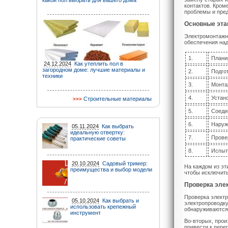
какой пол выбрать для вашего дома
контактов. Кром
проблемы и пре
Основные эта
Электромонтажны
обеспечения над
1.
Плани
24.12.2024
Как утеплить пол в
загородном доме: лучшие материалы и
2.
Подго
техники
3.
Монта
4.
Устан
Строительные материалы
5.
Соеди
6.
Наруж
05.11.2024
Как выбрать
идеальную отвертку:
7.
Прове
практические советы
8.
Испыт
20.10.2024
Садовый тример:
На каждом из эт
преимущества и выбор модели
чтобы исключить
Проверка эле
Проверка электр
05.10.2024
Как выбрать и
электропроводку
использовать крепежный
обнаруживаются
инструмент
Во-вторых, прои
привести к пере