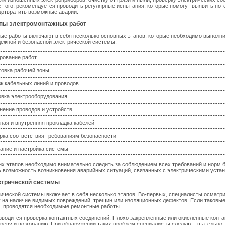
е того, рекомендуется проводить регулярные испытания, которые помогут выявить по
дотвратить возможные аварии.
пы электромонтажных работ
е работы включают в себя несколько основных этапов, которые необходимо выполни
ежной и безопасной электрической системы:
рование работ
товка рабочей зоны
ж кабельных линий и проводов
овка электрооборудования
нение проводов и устройств
ная и внутренняя прокладка кабелей
рка соответствия требованиям безопасности
ание и настройка системы
их этапов необходимо внимательно следить за соблюдением всех требований и норм 
 возможность возникновения аварийных ситуаций, связанных с электрическими уста
ктрической системы
ической системы включает в себя несколько этапов. Во-первых, специалисты осматр
 на наличие видимых повреждений, трещин или изоляционных дефектов. Если таковы
, проводятся необходимые ремонтные работы.
зводится проверка контактных соединений. Плохо закрепленные или окисленные конта
греву и возгоранию. При обнаружении таких проблем специалисты следуют тщательно 