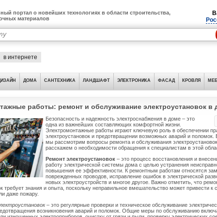
ный портал о новейших технологиях в области строительства,
В
лочных материалов
Рос
в интернете
ДИЗАЙН
ДОМА
САНТЕХНИКА
ЛАНДШАФТ
ЭЛЕКТРОНИКА
ФАСАД
КРОВЛЯ
МЕБ
тажные работы: ремонт и обслуживание электроустановок в 
Безопасность и надежность электроснабжения в доме – это
одна из важнейших составляющих комфортной жизни.
Электромонтажные работы играют ключевую роль в обеспечении пр
электроустановок и предотвращении возможных аварий и поломок. 
мы рассмотрим вопросы ремонта и обслуживания электроустановок 
расскажем о необходимости обращения к специалистам в этой обла
Ремонт электроустановок
– это процесс восстановления и внесен
работу электрической системы дома с целью устранения неисправн
повышения ее эффективности. К ремонтным работам относятся зам
поврежденных проводов, исправление ошибок в электрической разв
новых электроустройств и многое другое. Важно отметить, что ремо
к требует знания и опыта, поскольку неправильное вмешательство может привести к
и даже пожару.
электроустановок
– это регулярные проверки и техническое обслуживание электриче
редотвращения возникновения аварий и поломок. Общие меры по обслуживанию включ
ли изношенных электроприборов, очистку от грязи и пыли, проверку электрических со