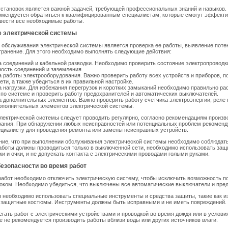
становок является важной задачей, требующей профессиональных знаний и навыков. 
омендуется обратиться к квалифицированным специалистам, которые смогут эффекти
вести все необходимые работы.
 электрической системы
 обслуживания электрической системы является проверка ее работы, выявление пот
транение. Для этого необходимо выполнять следующие действия:
 соединений и кабельной разводки. Необходимо проверить состояние электропроводки
ость соединений и заземления.
 работы электрооборудования. Важно проверить работу всех устройств и приборов, 
ети, а также убедиться в их правильной настройке.
 нагрузки. Для избежания перегрузок и коротких замыканий необходимо правильно ра
 по системе и проверить работу предохранителей и автоматических выключателей.
 дополнительных элементов. Важно проверить работу счетчика электроэнергии, реле
ополнительных элементов электрической системы.
ектрической системы следует проводить регулярно, согласно рекомендациям произв
вания. При обнаружении любых неисправностей или потенциальных проблем рекоменд
ециалисту для проведения ремонта или замены неисправных устройств.
ние, что при выполнении обслуживания электрической системы необходимо соблюдат
аботы должны проводиться только в выключенной сети, необходимо использовать защ
тки и очки, и не допускать контакта с электрическими проводами голыми руками.
езопасности во время работ
абот необходимо отключить электрическую систему, чтобы исключить возможность п
оком. Необходимо убедиться, что выключены все автоматические выключатели и пре
 необходимо использовать специальные инструменты и средства защиты, такие как 
и защитные костюмы. Инструменты должны быть исправными и не иметь повреждений.
гать работ с электрическими устройствами и проводкой во время дождя или в услов
е не рекомендуется производить работы вблизи воды или других источников влаги.