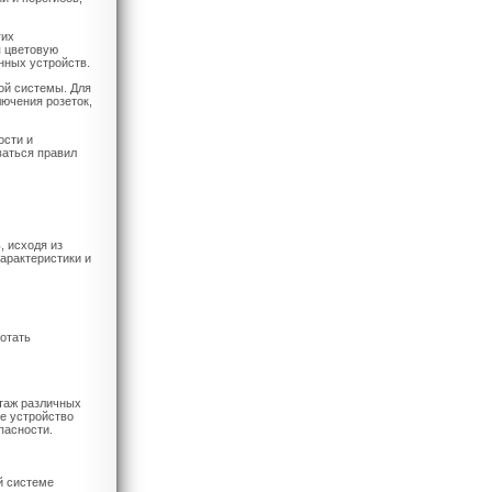
гих
я цветовую
нных устройств.
ой системы. Для
лючения розеток,
ости и
ваться правил
, исходя из
арактеристики и
отать
нтаж различных
ое устройство
пасности.
й системе