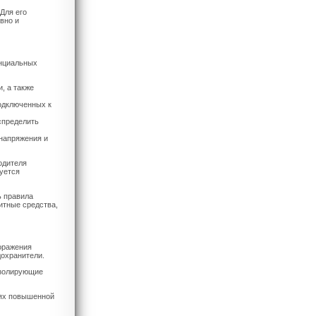
Для его
вно и
енциальных
, а также
подключенных к
спределить
 напряжения и
одителя
уется
ь правила
итные средства,
оражения
дохранители.
изолирующие
иях повышенной