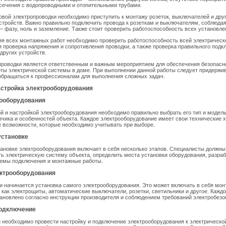
есечения с водопроводными и отопительными трубами.
овой электропроводки необходимо приступить к монтажу розеток, выключателей и дру
стройств. Важно правильно подключить провода к розеткам и выключателям, соблюда
– фазу, ноль и заземление. Также стоит проверить работоспособность всех установле
я всех монтажных работ необходимо проверить работоспособность всей электрическ
я проверка напряжения и сопротивления проводки, а также проверка правильного подк
других устройств.
проводки является ответственным и важным мероприятием для обеспечения безопасн
ты электрической системы в доме. При выполнении данной работы следует придержи
 обращаться к профессионалам для выполнения сложных задач.
астройка электрооборудования
ооборудования
й и настройкой электрооборудования необходимо правильно выбрать его тип и модель
зчика и особенностей объекта. Каждое электрооборудование имеет свои технические х
 возможности, которые необходимо учитывать при выборе.
установке
тановке электрооборудования включает в себя несколько этапов. Специалисты должны
ь электрическую систему объекта, определить места установки оборудования, разраб
емы подключения и монтажные работы.
ектрооборудования
и начинается установка самого электрооборудования. Это может включать в себя мо
х как электрощиты, автоматические выключатели, розетки, светильники и другое. Кажд
ановлено согласно инструкции производителя и соблюдением требований электробезо
подключение
 необходимо провести настройку и подключение электрооборудования к электрическо