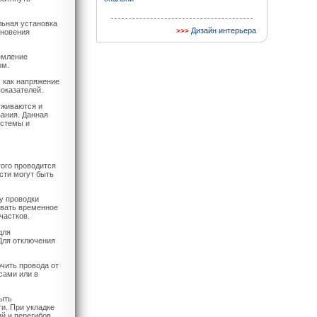
льная установка
Дизайн интерьера
кновения
земление
ом.
 как напряжение
показателей.
уживаются и
ания. Данная
истемы и
ого проводится
сти могут быть
у проводки
овать временное
частков.
для
Для отключения
чить провода от
сами или в
быть
и. При укладке
й и перегибов,