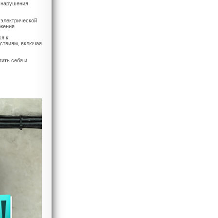
и нарушения
 электрической
жения.
ся к
ствиям, включая
ить себя и