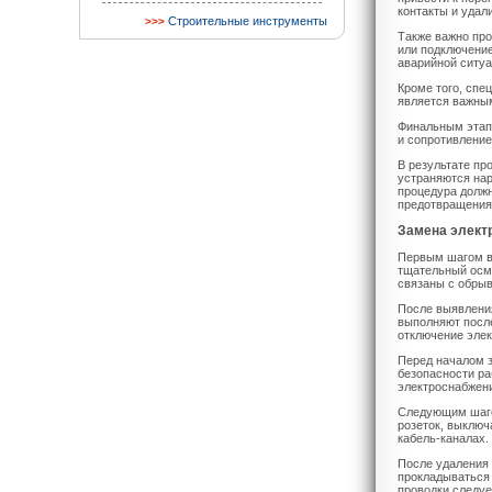
контакты и удал
Строительные инструменты
Также важно про
или подключение
аварийной ситу
Кроме того, спе
является важным
Финальным этапо
и сопротивление
В результате пр
устраняются нар
процедура должн
предотвращения
Замена элект
Первым шагом в 
тщательный осмо
связаны с обрыв
После выявления
выполняют после
отключение элек
Перед началом з
безопасности ра
электроснабжен
Следующим шагом
розеток, выключ
кабель-каналах.
После удаления 
прокладываться 
проводки следуе