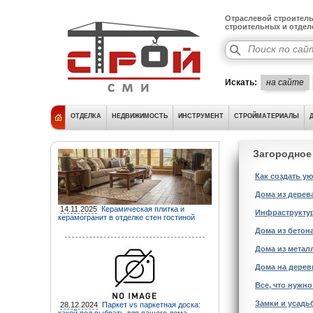
Отраслевой строитель
строительных и отде
Искать:
на сайте
ОТДЕЛКА
НЕДВИЖИМОСТЬ
ИНСТРУМЕНТ
СТРОЙМАТЕРИАЛЫ
Загородное
Как создать у
Дома из дерев
14.11.2025
Керамическая плитка и
Инфраструктур
керамогранит в отделке стен гостиной
Дома из бетон
Дома из метал
Дома на дерев
Все, что нужно
Замки и усадь
28.12.2024
Паркет vs паркетная доска: