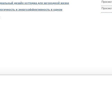
Просмот
деальный дизайн коттеджа для загородной жизни
Просмот
логичность и энергоэффективность в одном
2