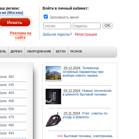
аш регион:
Войти в личный кабинет:
сия (Москва)
Запомнить меня
Реклама на
Забыли пароль?
Регистрация
сайте
ЕЛЬ
ДЕРЕВО
ОБОРУДОВАНИЕ
БЕТОН
РАЗНОЕ
29.12.2024
Телевизор:
основные параметры при
выборе нового экрана
ров: 482
ров: 435
03.12.2024
Новые технологии
ров: 483
в ремонте бытовой техники
ров: 468
ров: 559
23.11.2024
Утюг: советы по
ров: 475
уходу и ремонту
ров: 480
ров: 494
Бытовая техника, электроника