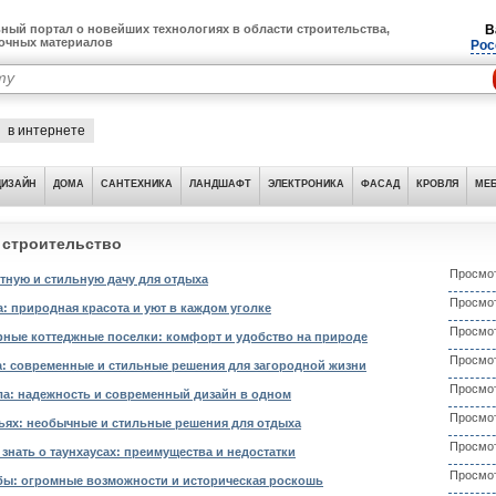
ный портал о новейших технологиях в области строительства,
В
лочных материалов
Рос
в интернете
ДИЗАЙН
ДОМА
САНТЕХНИКА
ЛАНДШАФТ
ЭЛЕКТРОНИКА
ФАСАД
КРОВЛЯ
МЕБ
 строительство
Просмот
ютную и стильную дачу для отдыха
Просмот
а: природная красота и уют в каждом уголке
Просмот
ные коттеджные поселки: комфорт и удобство на природе
Просмот
а: современные и стильные решения для загородной жизни
Просмот
ла: надежность и современный дизайн в одном
Просмот
ьях: необычные и стильные решения для отдыха
Просмот
 знать о таунхаусах: преимущества и недостатки
Просмот
бы: огромные возможности и историческая роскошь