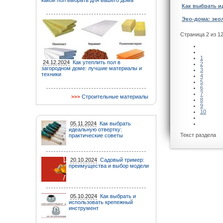
какой пол выбрать для вашего дома
Как выбрать и
Эко-дома: эко
Страница 2 из 1
1
24.12.2024
Как утеплить пол в
2
загородном доме: лучшие материалы и
3
техники
4
5
6
7
Строительные материалы
8
9
10
05.11.2024
Как выбрать
идеальную отвертку:
Текст раздела
практические советы
20.10.2024
Садовый тример:
преимущества и выбор модели
05.10.2024
Как выбрать и
использовать крепежный
инструмент