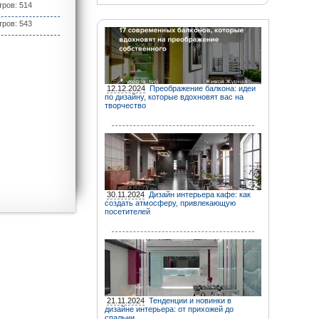
ров: 514
ров: 543
12.12.2024
Преображение балкона: идеи
по дизайну, которые вдохновят вас на
творчество
30.11.2024
Дизайн интерьера кафе: как
создать атмосферу, привлекающую
посетителей
21.11.2024
Тенденции и новинки в
дизайне интерьера: от прихожей до
спальни