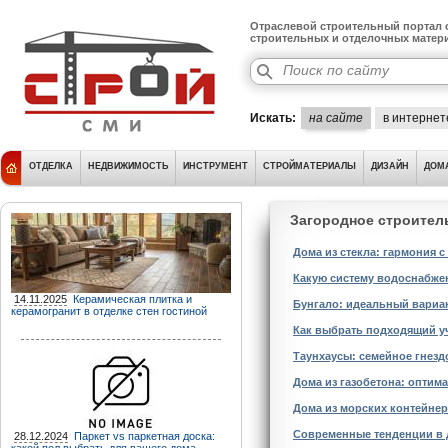
Отраслевой строительный портал о
строительных и отделочных матер
Искать:
на сайте
в интернет
ОТДЕЛКА
НЕДВИЖИМОСТЬ
ИНСТРУМЕНТ
СТРОЙМАТЕРИАЛЫ
ДИЗАЙН
ДОМ
Загородное строител
Дома из стекла: гармония 
Какую систему водоснабже
14.11.2025
Керамическая плитка и
Бунгало: идеальный вариан
керамогранит в отделке стен гостиной
Как выбрать подходящий уч
Таунхаусы: семейное гнезд
Дома из газобетона: оптима
Дома из морских контейнер
Современные тенденции в 
28.12.2024
Паркет vs паркетная доска: