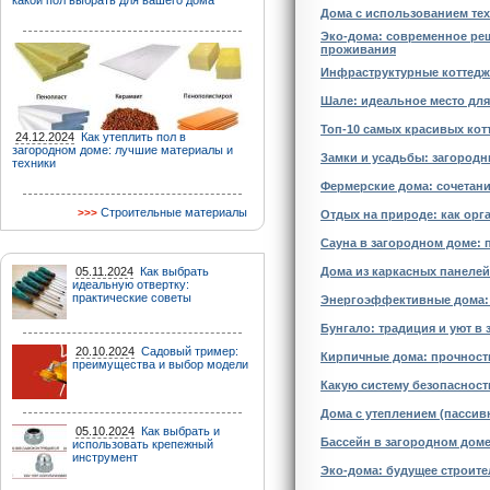
какой пол выбрать для вашего дома
Дома с использованием тех
Эко-дома: современное реш
проживания
Инфраструктурные коттедж
Шале: идеальное место для
Топ-10 самых красивых кот
24.12.2024
Как утеплить пол в
загородном доме: лучшие материалы и
Замки и усадьбы: загородн
техники
Фермерские дома: сочетан
Строительные материалы
Отдых на природе: как орг
Сауна в загородном доме: 
05.11.2024
Как выбрать
Дома из каркасных панелей
идеальную отвертку:
практические советы
Энергоэффективные дома: 
Бунгало: традиция и уют в
20.10.2024
Садовый тример:
Кирпичные дома: прочность
преимущества и выбор модели
Какую систему безопасност
Дома с утеплением (пассив
05.10.2024
Как выбрать и
Бассейн в загородном доме
использовать крепежный
инструмент
Эко-дома: будущее строит