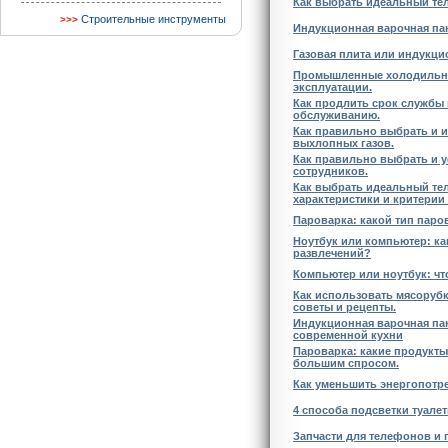
Как выбрать идеальный тел
Строительные инструменты
Индукционная варочная пан
Газовая плита или индукци
Промышленные холодильник
эксплуатации.
Как продлить срок службы
обслуживанию.
Как правильно выбрать и и
выхлопных газов.
Как правильно выбрать и 
сотрудников.
Как выбрать идеальный те
характеристики и критерии
Пароварка: какой тип пар
Ноутбук или компьютер: ка
развлечений?
Компьютер или ноутбук: чт
Как использовать мясоруб
советы и рецепты.
Индукционная варочная пан
современной кухни
Пароварка: какие продукты
большим спросом.
Как уменьшить энергопотре
4 способа подсветки туалет
Запчасти для телефонов и