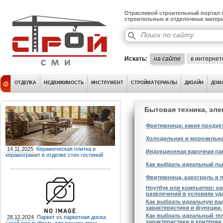
Отраслевой строительный портал о
строительных и отделочных матер
Искать:
на сайте
в интернет
ОТДЕЛКА
НЕДВИЖИМОСТЬ
ИНСТРУМЕНТ
СТРОЙМАТЕРИАЛЫ
ДИЗАЙН
ДОМ
Бытовая техника, эле
Фритюрница: какие продук
Холодильник и морозильна
14.11.2025
Керамическая плитка и
Индукционная варочная пан
керамогранит в отделке стен гостиной
Как выбрать идеальный пы
Фритюрница, аэрогриль и п
Ноутбук или компьютер: ка
развлечений в условиях уд
Как выбрать идеальную ва
характеристики и функции.
Как выбрать идеальный тел
28.12.2024
Паркет vs паркетная доска:
характеристики и критерии