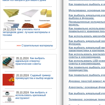
какой пол выбрать для вашего дома
Как правильно выбрать и 
Мультиварка: основные пр
Как выбрать идеальную ку
выбора и функции.
Промышленные холодильник
модель.
Как правильно использова
24.12.2024
Как утеплить пол в
правильного хранения про
загородном доме: лучшие материалы и
техники
Как использовать мясорубк
Как выбрать идеальный ве
функции.
Строительные материалы
Как выбрать идеальный ми
характеристики и критерии
Как использовать вентиля
советы и рекомендации.
05.11.2024
Как выбрать
Как использовать LED-осве
идеальную отвертку:
советы и рекомендации.
практические советы
Как правильно выбрать ос
преимущества.
Как правильно выбрать ку
20.10.2024
Садовый тример:
преимущества и выбор модели
Духовка: простой ремонт до
Аэрогриль: основные функ
05.10.2024
Как выбрать и
Как выбрать идеальный ку
использовать крепежный
инструмент
Телевизор: основные техн