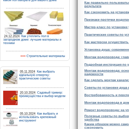
какой пол выбрать для вашего дома
Как правильно пользовать
результата
Как сэкономить на установ
Признаки протечки водопро
Мастер-класс по установке
Практические советы по у
24.12.2024
Как утеплить пол в
загородном доме: лучшие материалы и
Как мастерски осуществить
техники
Установка душа: современн
Строительные материалы
Монтаж водопровода: глав
Подробная инструкция по 
Монтаж водопровода: осно
05.11.2024
Как выбрать
надежности
идеальную отвертку:
практические советы
Как сделать монтаж канали
Советы по установке душа 
20.10.2024
Садовый тример:
Востребованность и персп
преимущества и выбор модели
Монтаж водопровода в дом
Ремонт водопровода: на чт
05.10.2024
Как выбрать и
Полезные советы по выбору
использовать крепежный
удобства
инструмент
Каким образом можно само
сэкономить