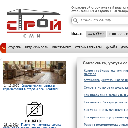
Отраслевой строительный портал о
строительных и отделочных матер
Искать:
на сайте
в интернет
ОТДЕЛКА
НЕДВИЖИМОСТЬ
ИНСТРУМЕНТ
СТРОЙМАТЕРИАЛЫ
ДИЗАЙН
ДОМ
Сантехника, услуги с
Какие проблемы сантехники
мастера
Установка унитаза: шаг за 
14.11.2025
Керамическая плитка и
Секреты установки душа: к
керамогранит в отделке стен гостиной
Как правильно заменить и 
Как легко и быстро установ
Как установить душевую ка
Как правильно устранять п
28.12.2024
Паркет vs паркетная доска:
Ремонт водопровода в квар