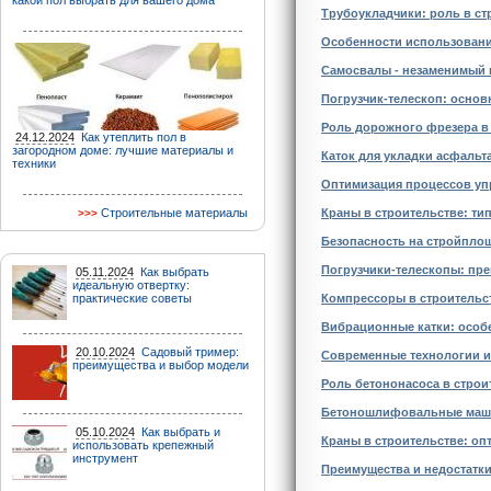
какой пол выбрать для вашего дома
Трубоукладчики: роль в ст
Особенности использовани
Самосвалы - незаменимый 
Погрузчик-телескоп: осно
Роль дорожного фрезера в
24.12.2024
Как утеплить пол в
загородном доме: лучшие материалы и
Каток для укладки асфальт
техники
Оптимизация процессов уп
Строительные материалы
Краны в строительстве: ти
Безопасность на стройпло
Погрузчики-телескопы: пр
05.11.2024
Как выбрать
идеальную отвертку:
практические советы
Компрессоры в строительс
Вибрационные катки: особ
20.10.2024
Садовый тример:
Современные технологии и
преимущества и выбор модели
Роль бетононасоса в строи
Бетоношлифовальные маши
05.10.2024
Как выбрать и
Краны в строительстве: оп
использовать крепежный
инструмент
Преимущества и недостатки