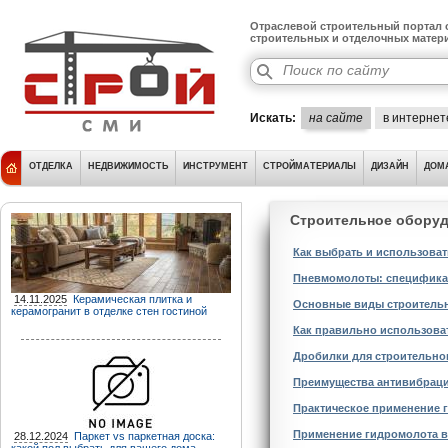
Отраслевой строительный портал о
строительных и отделочных матер
Искать:
на сайте
в интернет
ОТДЕЛКА
НЕДВИЖИМОСТЬ
ИНСТРУМЕНТ
СТРОЙМАТЕРИАЛЫ
ДИЗАЙН
ДОМ
Строительное обору
Как выбрать и использоват
Пневмомолоты: специфика 
14.11.2025
Керамическая плитка и
Основные виды строительно
керамогранит в отделке стен гостиной
Как правильно использоват
Дробилки для строительно
Преимущества антивибраци
Практическое применение 
Применение гидромолота в 
28.12.2024
Паркет vs паркетная доска: