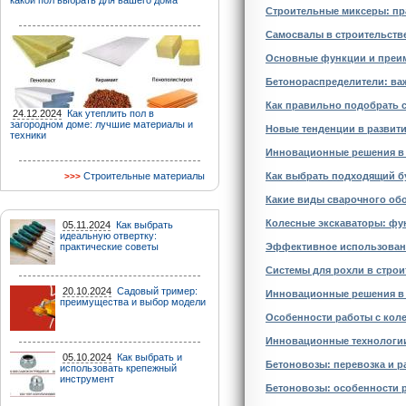
какой пол выбрать для вашего дома
Строительные миксеры: пр
Самосвалы в строительстве
Основные функции и преим
Бетонораспределители: важ
Как правильно подобрать 
24.12.2024
Как утеплить пол в
загородном доме: лучшие материалы и
Новые тенденции в развити
техники
Инновационные решения в 
Строительные материалы
Как выбрать подходящий б
Какие виды сварочного об
Колесные экскаваторы: фу
05.11.2024
Как выбрать
идеальную отвертку:
практические советы
Эффективное использован
Системы для рохли в строи
20.10.2024
Садовый тример:
Инновационные решения в
преимущества и выбор модели
Особенности работы с кол
Инновационные технологии
05.10.2024
Как выбрать и
Бетоновозы: перевозка и р
использовать крепежный
инструмент
Бетоновозы: особенности 