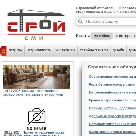
Отраслевой строительный портал о
строительных и отделочных матер
Искать:
на сайте
в интернет
ОТДЕЛКА
НЕДВИЖИМОСТЬ
ИНСТРУМЕНТ
СТРОЙМАТЕРИАЛЫ
ДИЗАЙН
ДОМ
Строительное обору
Современные технологии и
Роль бетононасоса в строи
14.11.2025
Керамическая плитка и
Бетоношлифовальные маши
керамогранит в отделке стен гостиной
Краны в строительстве: оп
Преимущества и недостатки
Дорожные фрезеры: укладк
Бетоносмесители: как выб
Мини-экскаваторы: плюсы 
28.12.2024
Паркет vs паркетная доска: