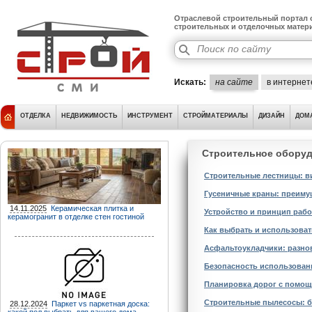
Отраслевой строительный портал о
строительных и отделочных матер
Искать:
на сайте
в интернет
ОТДЕЛКА
НЕДВИЖИМОСТЬ
ИНСТРУМЕНТ
СТРОЙМАТЕРИАЛЫ
ДИЗАЙН
ДОМ
Строительное обору
Строительные лестницы: в
Гусеничные краны: преиму
14.11.2025
Керамическая плитка и
Устройство и принцип раб
керамогранит в отделке стен гостиной
Как выбрать и использоват
Асфальтоукладчики: разно
Безопасность использован
Планировка дорог с помощ
Строительные пылесосы: б
28.12.2024
Паркет vs паркетная доска: