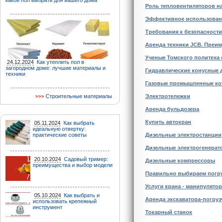
какой пол выбрать для вашего дома
Роль тепловентиляторов н
Эффективное использован
Требования к безопасност
Аренда техники JCB. Преи
Ученые Томского политеха
24.12.2024
Как утеплить пол в
загородном доме: лучшие материалы и
Гидравлические конусные 
техники
Газовые промышленные ко
Строительные материалы
Электротележки
Аренда бульдозера
Купить автокран
05.11.2024
Как выбрать
идеальную отвертку:
практические советы
Дизельные электростанции
Дизельные электрогенерат
20.10.2024
Садовый тример:
Дизельные компрессоры
преимущества и выбор модели
Правильно выбираем погр
Услуги крана - манипулято
05.10.2024
Как выбрать и
Аренда экскаватора-погруз
использовать крепежный
инструмент
Токарный станок